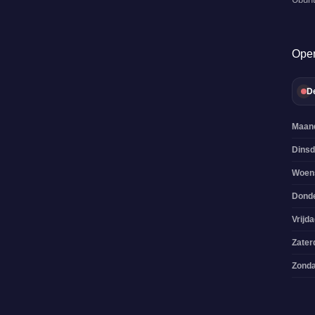
Open
De
Maan
Dins
Woen
Dond
Vrijd
Zater
Zond