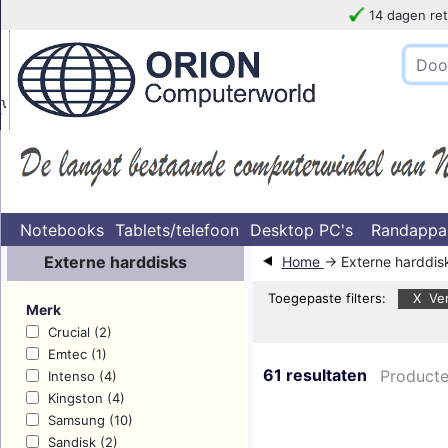
14 dagen ret
!!!!! LET OP
}
Notebooks
Tablets/telefoon
Desktop PC's
Randappa
Externe harddisks
Home
→ Externe harddis
Toegepaste filters:
X Ver
Merk
Crucial (2)
Emtec (1)
61 resultaten
Producte
Intenso (4)
Kingston (4)
Samsung (10)
Sandisk (2)