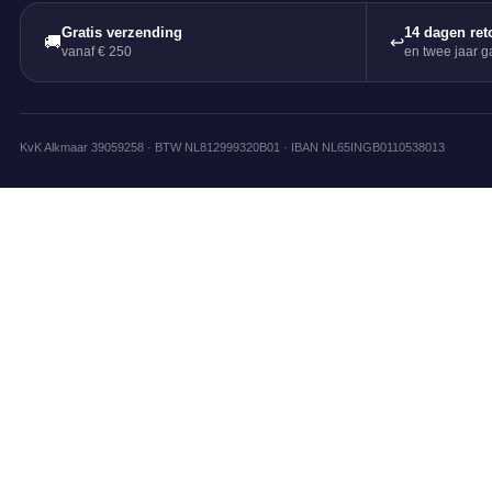
Gratis verzending
14 dagen ret
🚚
↩
vanaf € 250
en twee jaar ga
KvK Alkmaar 39059258 · BTW NL812999320B01 · IBAN NL65INGB0110538013