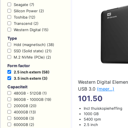
Seagate (7)
Silicon Power (2)
Toshiba (12)
Transcend (2)
Western Digital (15)
Type
Hdd (magnetisch) (38)
SSD (Solid state) (21)
M.2 NVMe (PCIe) (2)
Form factor
2.5 inch extern (58)
3.5 inch extern (3)
Western Digital Elemen
Capaciteit
USB 3.0
(meer...)
480GB - 512GB (1)
101.50
960GB - 1000GB (19)
2000GB (20)
Incl thuiskopieheffing
4000GB (13)
1000 GB
5000GB (3)
5400 rpm
6000GB (2)
2.5 inch