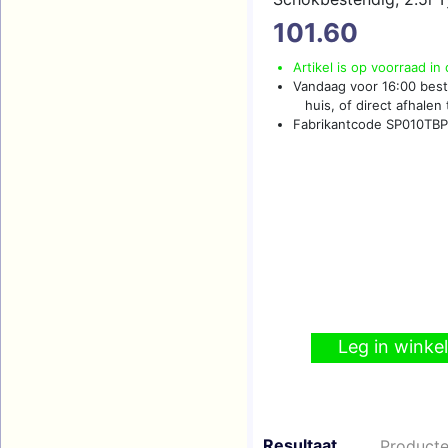
Military GRADE Alumin
101.60
Hard Drive
(meer...)
Artikel is op voorraad in
Vandaag voor 16:00 best
huis, of direct afhalen t
Fabrikantcode SP010T
Leg in wink
Resultaat
Producte