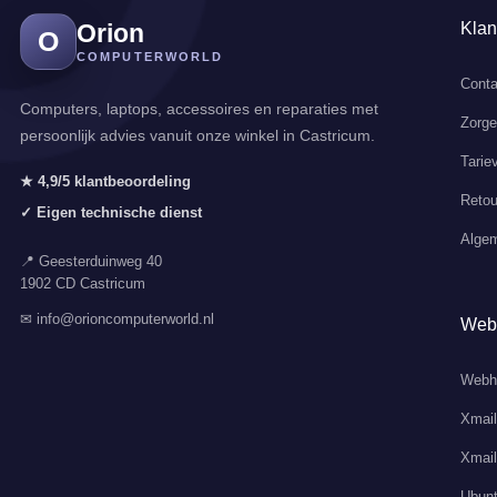
Orion
Klan
O
COMPUTERWORLD
Conta
Computers, laptops, accessoires en reparaties met
Zorg
persoonlijk advies vanuit onze winkel in Castricum.
Tarie
★ 4,9/5 klantbeoordeling
Retou
✓ Eigen technische dienst
Alge
📍 Geesterduinweg 40
1902 CD Castricum
✉ info@orioncomputerworld.nl
Web
Webh
Xmail
Xmail
Ubunt