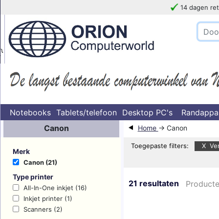
14 dagen ret
!!!!! LET OP
}
Notebooks
Tablets/telefoon
Desktop PC's
Randappa
Canon
Home
→ Canon
Toegepaste filters:
X Ver
Merk
Canon (21)
Type printer
21 resultaten
Producte
All-In-One inkjet (16)
Inkjet printer (1)
Scanners (2)