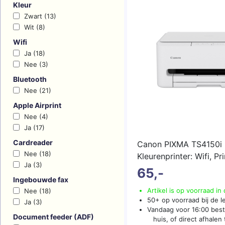
Kleur
Zwart (13)
Wit (8)
Wifi
Ja (18)
Nee (3)
Bluetooth
Nee (21)
Apple Airprint
Nee (4)
Ja (17)
Cardreader
Canon PIXMA TS4150i I
Nee (18)
Kleurenprinter: Wifi, Pr
Ja (3)
Scannen, Wit
(meer...)
65,-
Ingebouwde fax
Artikel is op voorraad in
Nee (18)
50+ op voorraad bij de l
Ja (3)
Vandaag voor 16:00 beste
Document feeder (ADF)
huis, of direct afhalen t