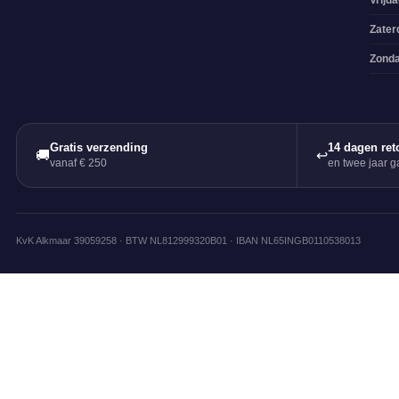
Vrijd
Zater
Zond
Gratis verzending
14 dagen ret
🚚
↩
vanaf € 250
en twee jaar ga
KvK Alkmaar 39059258 · BTW NL812999320B01 · IBAN NL65INGB0110538013