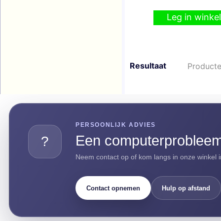
Leg in wink
Resultaat
Producte
PERSOONLIJK ADVIES
Een computerprobleem 
?
Neem contact op of kom langs in onze winkel i
Contact opnemen
Hulp op afstand