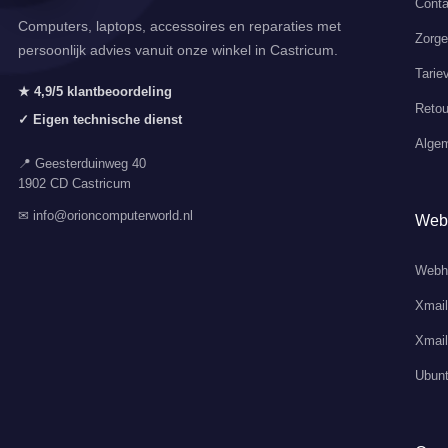
Conta
Computers, laptops, accessoires en reparaties met
Zorg
persoonlijk advies vanuit onze winkel in Castricum.
Tarie
★ 4,9/5 klantbeoordeling
Retou
✓ Eigen technische dienst
Alge
📍 Geesterduinweg 40
1902 CD Castricum
✉ info@orioncomputerworld.nl
Web
Webh
Xmail
Xmail
Ubunt