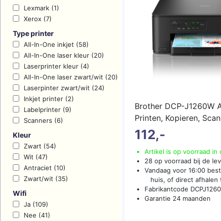
Lexmark (1)
Xerox (7)
Type printer
All-In-One inkjet (58)
All-In-One laser kleur (20)
Laserprinter kleur (4)
All-In-One laser zwart/wit (20)
Laserpinter zwart/wit (24)
Inkjet printer (2)
Brother DCP-J1260W Al
Labelprinter (9)
Printen, Kopieren, Sca
Scanners (6)
Fi
(meer...)
112,-
Kleur
Zwart (54)
Artikel is op voorraad in
Wit (47)
28 op voorraad bij de le
Antraciet (10)
Vandaag voor 16:00 beste
Zwart/wit (35)
huis, of direct afhalen t
Fabrikantcode DCPJ126
Wifi
Garantie 24 maanden
Ja (109)
Nee (41)