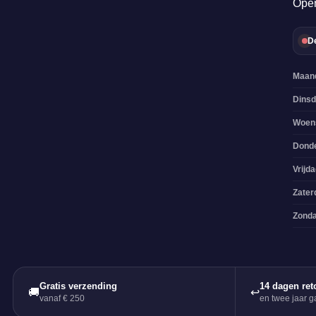
Open
De
Maan
Dins
Woen
Dond
Vrijd
Zater
Zond
Gratis verzending
14 dagen ret
🚚
↩
vanaf € 250
en twee jaar ga