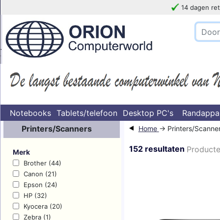
14 dagen ret
!!!!! LET OP
}
Notebooks
Tablets/telefoon
Desktop PC's
Randappa
Printers/Scanners
Home
→ Printers/Scanne
152 resultaten
Producte
Merk
Brother (44)
Canon (21)
Epson (24)
HP (32)
Kyocera (20)
Zebra (1)