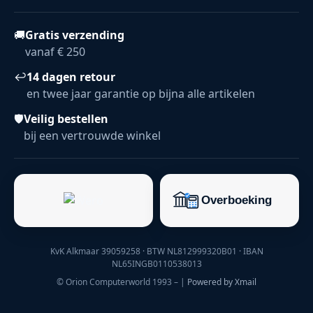
🚚
Gratis verzending
vanaf € 250
↩
14 dagen retour
en twee jaar garantie op bijna alle artikelen
🛡
Veilig bestellen
bij een vertrouwde winkel
KvK Alkmaar 39059258 · BTW NL812999320B01 · IBAN
NL65INGB0110538013
© Orion Computerworld 1993 –
|
Powered by Xmail