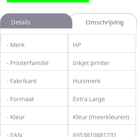
Details
Omschrijving
- Merk
HP
- Printerfamilie
Inkjet printer
- Fabrikant
Huismerk
- Formaat
Extra Large
- Kleur
Kleur (meerkleuren)
- EAN
6953810881731