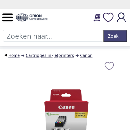
14 dagen retourtermijn en 2 jaar garantie.
Home
→
Cartridges inkjetprinters
→
Canon