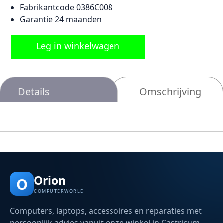
Fabrikantcode 0386C008
Garantie 24 maanden
Leg in winkelwagen
Details
Omschrijving
Orion
O
COMPUTERWORLD
Computers, laptops, accessoires en reparaties met
persoonlijk advies vanuit onze winkel in Castricum.