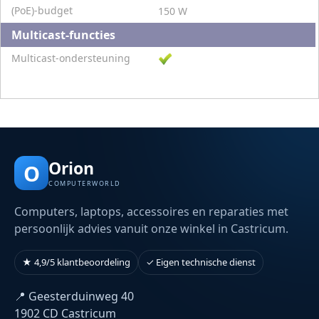
(PoE)-budget
150 W
Multicast-functies
Multicast-ondersteuning
Orion
O
COMPUTERWORLD
Computers, laptops, accessoires en reparaties met
persoonlijk advies vanuit onze winkel in Castricum.
★ 4,9/5 klantbeoordeling
✓ Eigen technische dienst
📍 Geesterduinweg 40
1902 CD Castricum