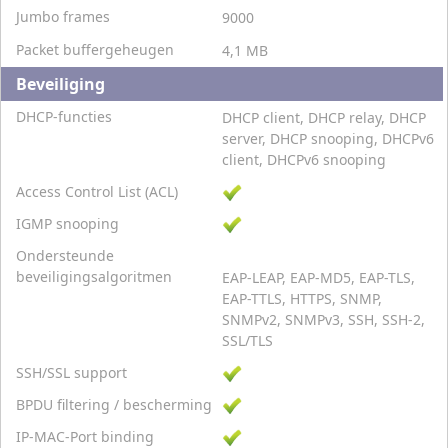
Jumbo frames
9000
Packet buffergeheugen
4,1 MB
Beveiliging
DHCP-functies
DHCP client, DHCP relay, DHCP
server, DHCP snooping, DHCPv6
client, DHCPv6 snooping
Access Control List (ACL)
IGMP snooping
Ondersteunde
beveiligingsalgoritmen
EAP-LEAP, EAP-MD5, EAP-TLS,
EAP-TTLS, HTTPS, SNMP,
SNMPv2, SNMPv3, SSH, SSH-2,
SSL/TLS
SSH/SSL support
BPDU filtering / bescherming
IP-MAC-Port binding