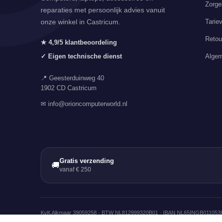
Zorge
reparaties met persoonlijk advies vanuit
Tarie
onze winkel in Castricum.
Retou
★ 4,9/5 klantbeoordeling
Algem
✓ Eigen technische dienst
📍 Geesterduinweg 40
1902 CD Castricum
✉ info@orioncomputerworld.nl
Gratis verzending
🚚
vanaf € 250
KvK Alkmaar 39059258 · BTW NL812999320B01 · IBAN NL65INGB011053