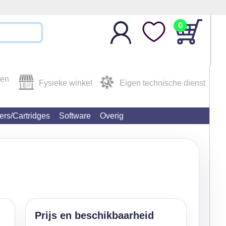
Klantbeoordelingen 4.9/5
0
den
Fysieke winkel
Eigen technische dienst
ters/Cartridges
Software
Overig