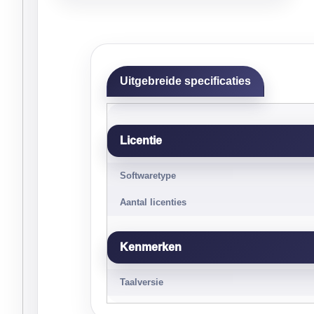
Uitgebreide specificaties
Licentie
Softwaretype
Aantal licenties
Kenmerken
Taalversie