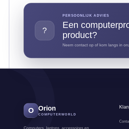
PERSOONLIJK ADVIES
Een computerpro
?
product?
Neem contact op of kom langs in onz
Orion
Klan
O
COMPUTERWORLD
Conta
Computers, laptops, accessoires en