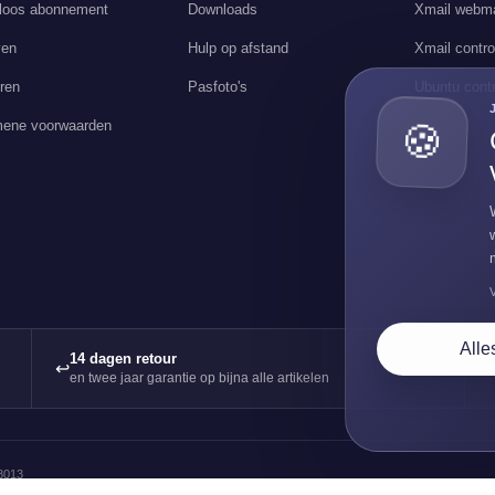
loos abonnement
Downloads
Xmail webma
ven
Hulp op afstand
Xmail contro
ren
Pasfoto's
Ubuntu contr
🍪
ene voorwaarden
Alle
14 dagen retour
↩
en twee jaar garantie op bijna alle artikelen
8013