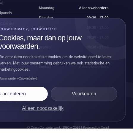
il
Maandag
Alleen weborders
lpanels
Dinsdag
09:30 - 17:00
olpanels
Woensdag
09:30 - 17:00
JOUW PRIVACY, JOUW KEUZE
Cookies, maar dan op jouw
Donderdag
09:30 - 17:00
voorwaarden.
Vrijdag
09:30 - 17:00
We gebruiken noodzakelijke cookies om de website goed te laten
Zaterdag
09:30 - 17:00
werken. Met jouw toestemming gebruiken we ook statistische en
Zondag
Alleen weborders
marketingcookies.
Voorwaarden
•
Cookiebeleid
s accepteren
Voorkeuren
Veilig bestellen
🛡
bij een vertrouwde winkel
Alleen noodzakelijk
© Orion Computerworld 1993 –
2026
|
Powered by Xmail