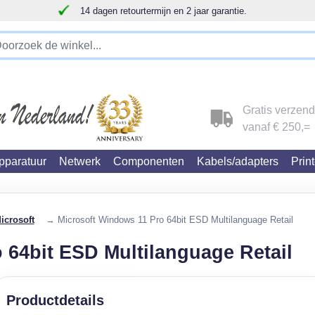
!!!!! LET OP!!! WIJ ZIJN VERHUISD !!!!!
Gratis verzen
vanaf € 250,=
paratuur
Netwerk
Componenten
Kabels/adapters
Prin
icrosoft
→ Microsoft Windows 11 Pro 64bit ESD Multilanguage Retail
 64bit ESD Multilanguage Retail