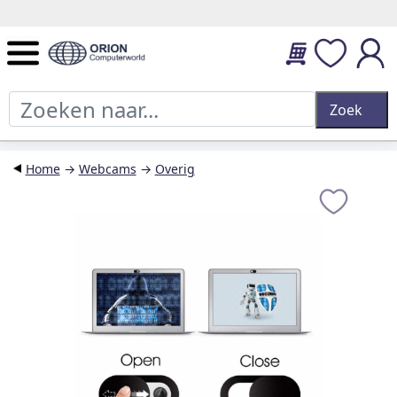
14 dagen retourtermijn en 2 jaar garantie.
Home
→
Webcams
→
Overig