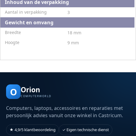
Inhoud van de verpakking
Aantal in verpakking
3
Gewicht en omvang
Breedte
18 mm
Hoogte
9 mm
Orion
O
COMPUTERWORLD
Computers, laptops, accessoires en reparaties met
persoonlijk advies vanuit onze winkel in Castricum.
★ 4,9/5 klantbeoordeling
✓ Eigen technische dienst