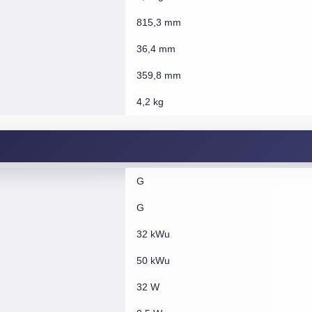
815,3 mm
36,4 mm
359,8 mm
4,2 kg
G
G
32 kWu
50 kWu
32 W