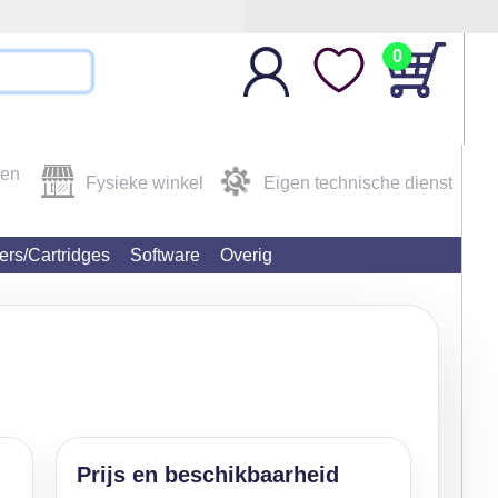
0
den
Fysieke winkel
Eigen technische dienst
ters/Cartridges
Software
Overig