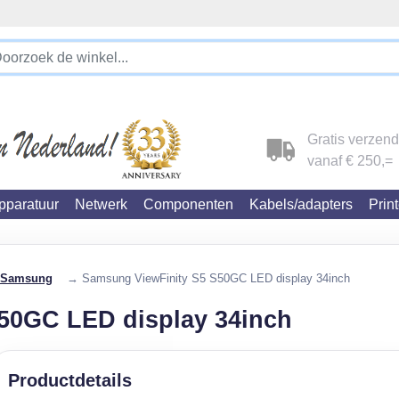
Klantbeoordelingen 4.9/5
!!!!! LET OP!!! WIJ ZIJN VERHUISD !!!!!
Gratis verzen
vanaf € 250,=
paratuur
Netwerk
Componenten
Kabels/adapters
Prin
Samsung
→ Samsung ViewFinity S5 S50GC LED display 34inch
50GC LED display 34inch