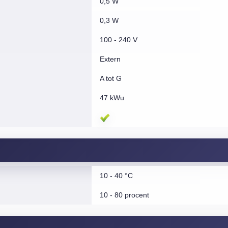
0,5 W
0,3 W
100 - 240 V
Extern
A tot G
47 kWu
10 - 40 °C
10 - 80 procent