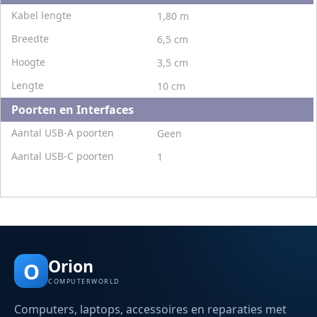
Kabel lengte
1,80 m
Breedte
6,5 cm
Hoogte
3,5 cm
Lengte
10 cm
Poorten en Interfaces
Aantal USB-A poorten
Geen
Aantal USB-C poorten
1
Orion
O
COMPUTERWORLD
Computers, laptops, accessoires en reparaties met