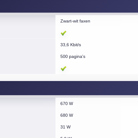
Zwart-wit faxen
33,6 Kbit/s
500 pagina's
670 W
680 W
31 W