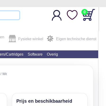
0
den
Fysieke winkel
Eigen technische dienst
ters/Cartridges
Software
Overig
/ Wit