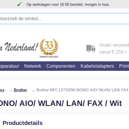
!!!!! LET OP!!! WIJ ZIJN VERHUISD !!!!!
Gratis verzen
vanaf € 250,=
paratuur
Netwerk
Componenten
Kabels/adapters
Prin
ers
→
Brother
→ Brother MFC-L5710DW MONO/ AIO/ WLAN/ LAN/ FAX 
NO/ AIO/ WLAN/ LAN/ FAX / Wit