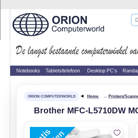
Op werkdagen voor 16:00 besteld, morgen in huis.
}
Notebooks
Tablets/telefoon
Desktop PC's
Randap
Home
→
Printers/Scann
Brother MFC-L5710DW MO