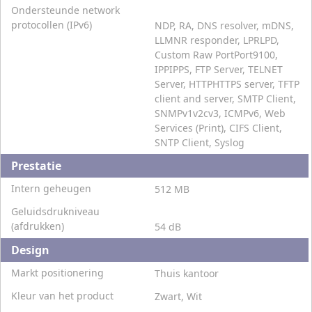
Ondersteunde network
protocollen (IPv6)
NDP, RA, DNS resolver, mDNS,
LLMNR responder, LPRLPD,
Custom Raw PortPort9100,
IPPIPPS, FTP Server, TELNET
Server, HTTPHTTPS server, TFTP
client and server, SMTP Client,
SNMPv1v2cv3, ICMPv6, Web
Services (Print), CIFS Client,
SNTP Client, Syslog
Prestatie
Intern geheugen
512 MB
Geluidsdrukniveau
(afdrukken)
54 dB
Design
Markt positionering
Thuis kantoor
Kleur van het product
Zwart, Wit