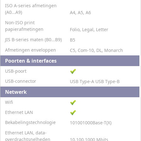
ISO A-series afmetingen
(A0...A9)
A4, A5, A6
Non-ISO print
papierafmetingen
Folio, Legal, Letter
JIS B-series maten (B0...B9)
B5
Afmetingen enveloppen
C5, Com-10, DL, Monarch
Poorten & interfaces
USB-poort
USB-connector
USB Type-A USB Type-B
Netwerk
Wifi
Ethernet LAN
Bekabelingstechnologie
101001000Base-T(X)
Ethernet LAN, data-
overdrachtsnelheden
10,100,1000 Mbits