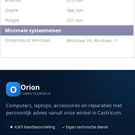
Breedte
373 mm
Diepte
388 mm
Hoogte
257 mm
Minimale systeemeisen
Ondersteunt Windows
Windows 10, Windows 11
Orion
O
COMPUTERWORLD
Computers, laptops, accessoires en reparaties met
persoonlijk advies vanuit onze winkel in Castricum.
★ 4,9/5 klantbeoordeling
✓ Eigen technische dienst