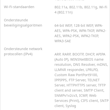
Wi-Fi-standaarden
802.11a, 802.11b, 802.11g, Wi-Fi
4 (802.11n)
Ondersteunde
beveiligingsalgoritmen
64-bit WEP, 128-bit WEP, WPA-
AES, WPA-PSK, WPA-TKIP, WPA2-
AES, WPA2-PSK, WPA2-TKIP,
WPA3-SAE
Ondersteunde network
protocollen (IPv4)
ARP, RARP, BOOTP, DHCP, APIPA
(Auto IP), WINSNetBIOS name
resolution, DNS Resolver, mDNS,
LLMNR responder, LPRLPD,
Custom Raw PortPort9100,
IPPIPPS, FTP Server, TELNET
Server, HTTPHTTPS server, TFTP
client and server, SMTP Client,
SNMPv1v2cv3, ICMP, Web
Services (Print), CIFS client, SNTP
client, Syslog