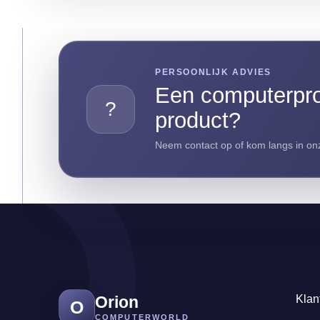
PERSOONLIJK ADVIES
Een computerpro
?
product?
Neem contact op of kom langs in onz
Orion
Klan
O
COMPUTERWORLD