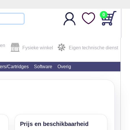
0
den
Fysieke winkel
Eigen technische dienst
ters/Cartridges
Software
Overig