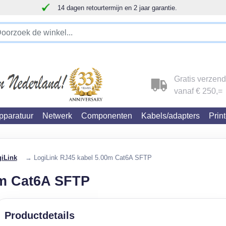
14 dagen retourtermijn en 2 jaar garantie.
!!!!! LET OP!!! WIJ ZIJN VERHUISD !!!!!
Gratis verzen
vanaf € 250,=
paratuur
Netwerk
Componenten
Kabels/adapters
Prin
iLink
→ LogiLink RJ45 kabel 5.00m Cat6A SFTP
0m Cat6A SFTP