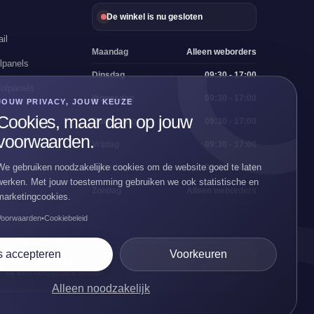
De winkel is nu gesloten
il
Maandag
Alleen weborders
lpanels
Dinsdag
09:30 - 17:00
olpanels
Woensdag
09:30 - 17:00
JOUW PRIVACY, JOUW KEUZE
Cookies, maar dan op jouw
Donderdag
09:30 - 17:00
voorwaarden.
Vrijdag
09:30 - 17:00
We gebruiken noodzakelijke cookies om de website goed te laten
Zaterdag
09:30 - 17:00
werken. Met jouw toestemming gebruiken we ook statistische en
Zondag
Alleen weborders
marketingcookies.
Voorwaarden
•
Cookiebeleid
s accepteren
Voorkeuren
Veilig bestellen
🛡
bij een vertrouwde winkel
Alleen noodzakelijk