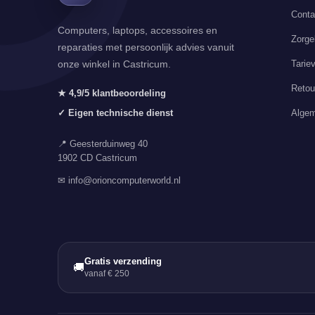
Conta
Computers, laptops, accessoires en
Zorge
reparaties met persoonlijk advies vanuit
Tarie
onze winkel in Castricum.
Retou
★ 4,9/5 klantbeoordeling
Algem
✓ Eigen technische dienst
📍 Geesterduinweg 40
1902 CD Castricum
✉ info@orioncomputerworld.nl
Gratis verzending
🚚
vanaf € 250