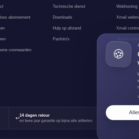
ct
Technische dienst
Webhosting
loos abonnement
Downloads
Xmail webma
ven
Hulp op afstand
Xmail contro
ren
Pasfoto's
Ubuntu contr
ene voorwaarden
🍪
Alle
14 dagen retour
↩
en twee jaar garantie op bijna alle artikelen