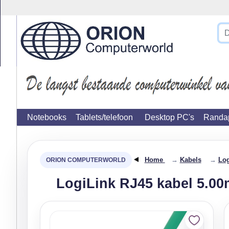
}
Notebooks
Tablets/telefoon
Desktop PC's
Randap
Home
→
Kabels
→
Log
LogiLink RJ45 kabel 5.0