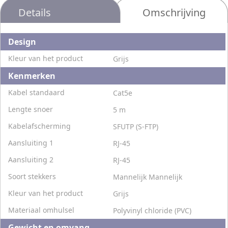
Details
Omschrijving
Design
Kleur van het product
Grijs
Kenmerken
Kabel standaard
Cat5e
Lengte snoer
5 m
Kabelafscherming
SFUTP (S-FTP)
Aansluiting 1
RJ-45
Aansluiting 2
RJ-45
Soort stekkers
Mannelijk Mannelijk
Kleur van het product
Grijs
Materiaal omhulsel
Polyvinyl chloride (PVC)
Gewicht en omvang