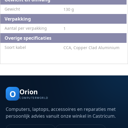
Gewicht
130 g
Verpakking
Aantal per verpakking
1
Overige specificaties
Soort kabel
CCA, Copper Clad Aluminium
Orion
O
COMPUTERWORLD
Computers, laptops, accessoires en reparaties met
persoonlijk advies vanuit onze winkel in Castricum.