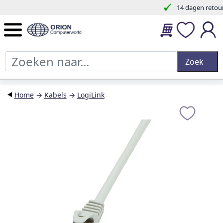
14 dagen retourtermijn en 2 jaar garantie.
Home
→
Kabels
→
LogiLink