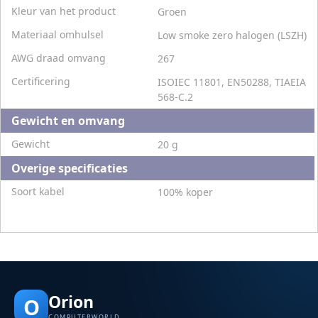
Kleur van het product
Groen
Materiaal omhulsel
Low smoke zero halogen (LSZH)
AWG draad omvang
267
Certificering
ISOIEC 11801, EN50288, TIAEIA
568-C.2
Gewicht en omvang
Gewicht
20 g
Overige specificaties
Soort kabel
100% koper
Orion
O
COMPUTERWORLD