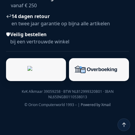
vanaf € 250
↩
14 dagen retour
en twee jaar garantie op bijna alle artikelen
🛡
Veilig bestellen
bij een vertrouwde winkel
KvK Alkmaar 39059258 · BTW NL812999320B01 · IBAN
NL65INGB0110538013
© Orion Computerworld 1993 –
|
Powered by Xmail
↑