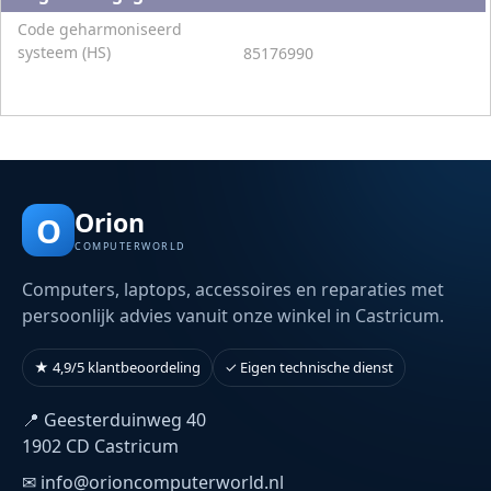
Code geharmoniseerd
systeem (HS)
85176990
Orion
O
COMPUTERWORLD
Computers, laptops, accessoires en reparaties met
persoonlijk advies vanuit onze winkel in Castricum.
★ 4,9/5 klantbeoordeling
✓ Eigen technische dienst
📍 Geesterduinweg 40
1902 CD Castricum
✉ info@orioncomputerworld.nl