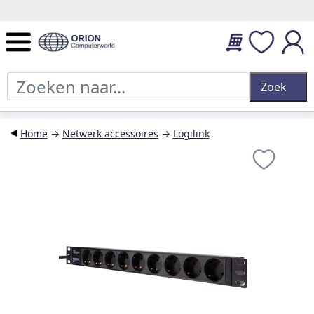
14 dagen retourtermijn en 2 jaar garantie.
Home
→
Netwerk accessoires
→
Logilink