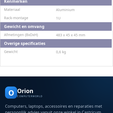
Kenmerken
Materiaal
Aluminium
Rack-montage
1U
Gewicht en omvang
Afmetingen (BxDxH)
483 x 45 x 45 mm
Overige specificaties
Gewicht
0,6 kg
Orion
O
COMPUTERWORLD
Computers, laptops, accessoires en reparaties met
persoonlijk advies vanuit onze winkel in Castricum.