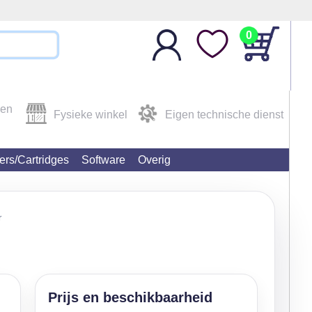
0
den
Fysieke winkel
Eigen technische dienst
ters/Cartridges
Software
Overig
r