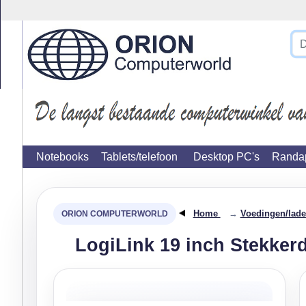
}
Notebooks
Tablets/telefoon
Desktop PC's
Randap
Home
→
Voedingen/lade
LogiLink 19 inch Stekker