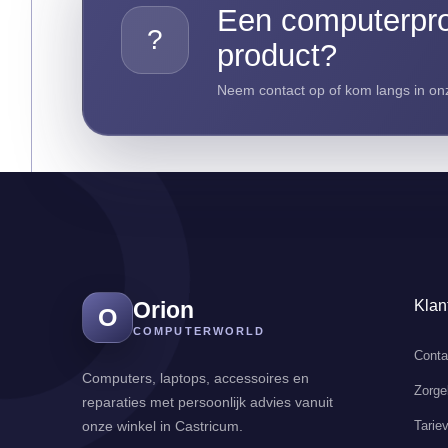
Een computerpro
?
product?
Neem contact op of kom langs in onz
Orion
Klan
O
COMPUTERWORLD
Conta
Computers, laptops, accessoires en
Zorge
reparaties met persoonlijk advies vanuit
Tarie
onze winkel in Castricum.