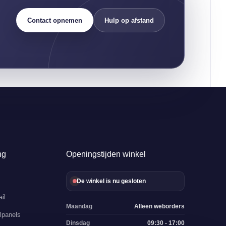
Contact opnemen
Hulp op afstand
ng
Openingstijden winkel
De winkel is nu gesloten
il
Maandag
Alleen weborders
lpanels
Dinsdag
09:30 - 17:00