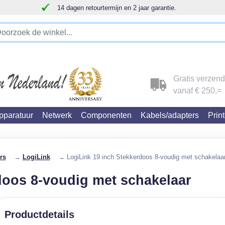
14 dagen retourtermijn en 2 jaar garantie.
!!!!! LET OP!!! WIJ ZIJN VERHUISD !!!!!
Gratis verzen
vanaf € 250,=
paratuur
Netwerk
Componenten
Kabels/adapters
Prin
rs
→
LogiLink
→ LogiLink 19 inch Stekkerdoos 8-voudig met schakelaa
doos 8-voudig met schakelaar