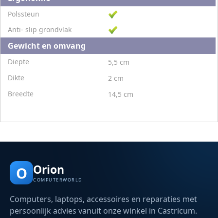
Polssteun
Anti- slip grondvlak
Gewicht en omvang
Diepte
5,5 cm
Dikte
2 cm
Breedte
14,5 cm
Orion
O
COMPUTERWORLD
Computers, laptops, accessoires en reparaties met
persoonlijk advies vanuit onze winkel in Castricum.