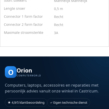
Soort stekkers
Mannelijk Mannelijk
Lengte snoer
0,5 m
Connector 1 form factor
Recht
Connector 2 form factor
Recht
Maximale stroomsterkte
3A
Orion
O
COMPUTERWORLD
Computers, laptops, accessoires en reparaties met
persoonlijk advies vanuit onze winkel in Castricum.
★ 4,9/5 klantbeoordeling
✓ Eigen technische dienst