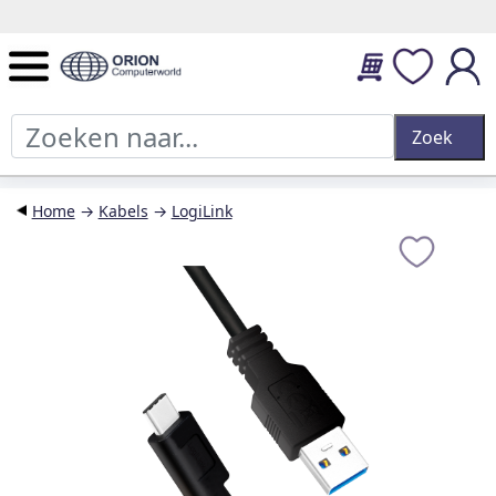
14 dagen retourtermijn en 2 jaar garantie.
Home
→
Kabels
→
LogiLink