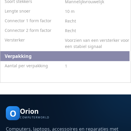
Soort stekkers
Mannelijkvrouwelijk
Lengte snoer
10 m
Connector 1 form factor
Recht
Connector 2 form factor
Recht
Versterker
Voorzien van een versterker voor
een stabiel signaal
Verpakking
Aantal per verpakking
1
Orion
O
COMPUTERWORLD
Computers, laptops, accessoires en reparaties met