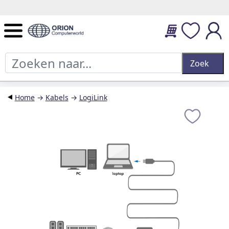
14 dagen retourtermijn en 2 jaar garantie.
Home
→
Kabels
→
LogiLink