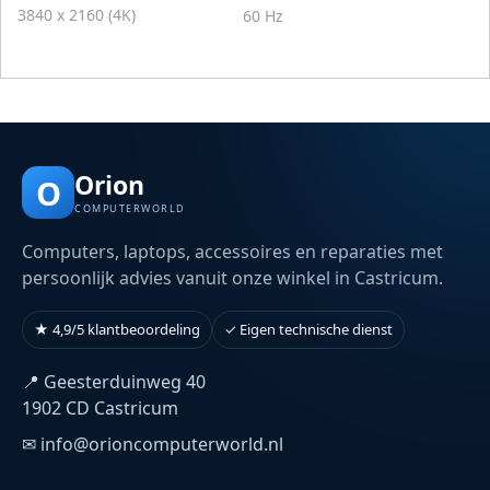
3840 x 2160 (4K)
60 Hz
Orion
O
COMPUTERWORLD
Computers, laptops, accessoires en reparaties met
persoonlijk advies vanuit onze winkel in Castricum.
★ 4,9/5 klantbeoordeling
✓ Eigen technische dienst
📍 Geesterduinweg 40
1902 CD Castricum
✉ info@orioncomputerworld.nl