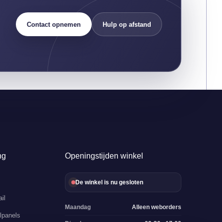
Contact opnemen
Hulp op afstand
ng
Openingstijden winkel
De winkel is nu gesloten
il
Maandag
Alleen weborders
lpanels