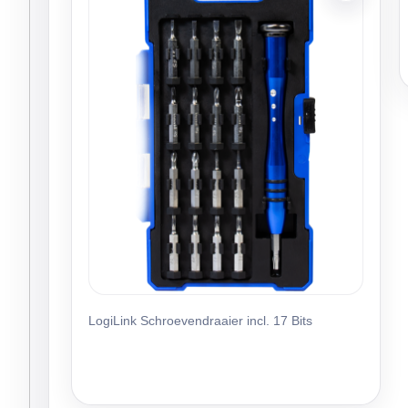
LogiLink Schroevendraaier incl. 17 Bits