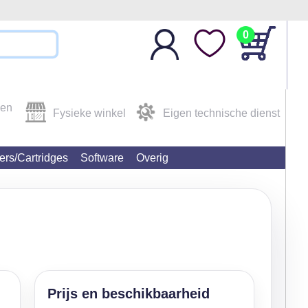
0
den
Fysieke winkel
Eigen technische dienst
ters/Cartridges
Software
Overig