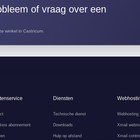
bleem of vraag over een
e winkel in Castricum.
tenservice
Diensten
Webhosti
ct
Technische dienst
Webhosting
loos abonnement
Downloads
Xmail webma
ven
Hulp op afstand
Xmail contro