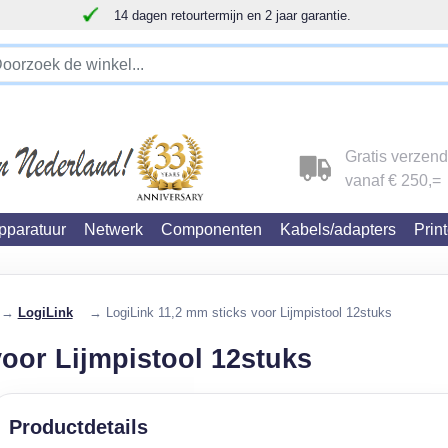
ijn en 2 jaar garantie.
!!!!! LET OP!!! WIJ ZIJN VERHUISD !!!!!
Gratis verzen
vanaf € 250,=
paratuur
Netwerk
Componenten
Kabels/adapters
Prin
→
LogiLink
→ LogiLink 11,2 mm sticks voor Lijmpistool 12stuks
voor Lijmpistool 12stuks