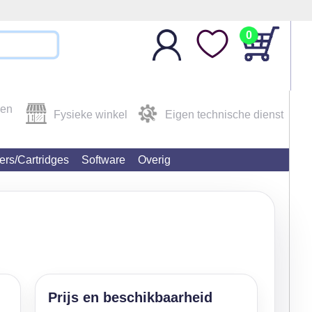
0
den
Fysieke winkel
Eigen technische dienst
ters/Cartridges
Software
Overig