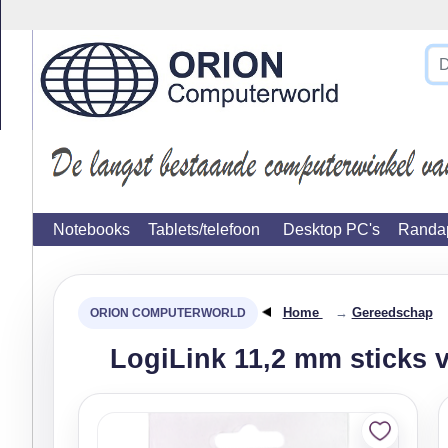
14 dagen retourterm
}
Notebooks
Tablets/telefoon
Desktop PC's
Randap
Home
→
Gereedschap
LogiLink 11,2 mm sticks 