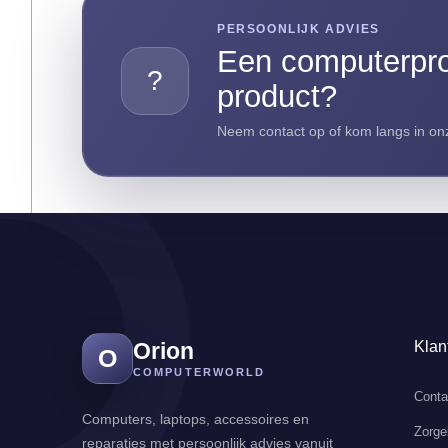
PERSOONLIJK ADVIES
Een computerpro
?
product?
Neem contact op of kom langs in onz
Orion
Klan
O
COMPUTERWORLD
Conta
Computers, laptops, accessoires en
Zorge
reparaties met persoonlijk advies vanuit