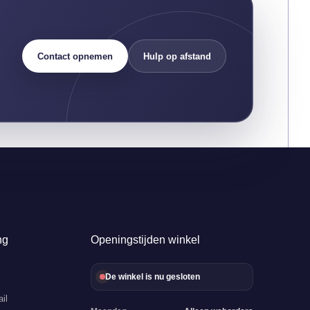
Contact opnemen
Hulp op afstand
ng
Openingstijden winkel
De winkel is nu gesloten
il