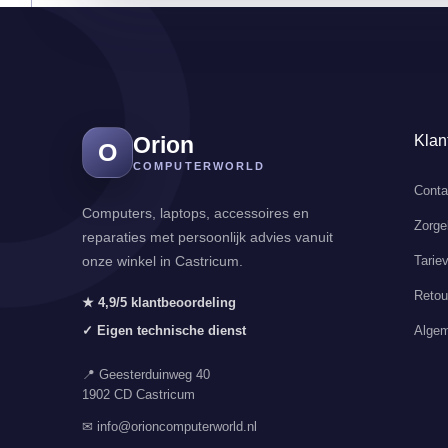
Orion
Klan
O
COMPUTERWORLD
Conta
Computers, laptops, accessoires en
Zorge
reparaties met persoonlijk advies vanuit
Tarie
onze winkel in Castricum.
Retou
★ 4,9/5 klantbeoordeling
Algem
✓ Eigen technische dienst
📍 Geesterduinweg 40
1902 CD Castricum
✉ info@orioncomputerworld.nl