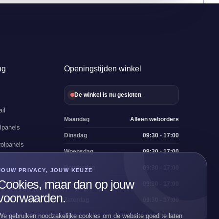
ng
Openingstijden winkel
De winkel is nu gesloten
il
Maandag
Alleen weborders
lpanels
Dinsdag
09:30 - 17:00
olpanels
Woensdag
09:30 - 17:00
Donderdag
09:30 - 17:00
JOUW PRIVACY, JOUW KEUZE
Cookies, maar dan op jouw
Vrijdag
09:30 - 17:00
voorwaarden.
Zaterdag
09:30 - 17:00
We gebruiken noodzakelijke cookies om de website goed te laten
Zondag
Alleen weborders