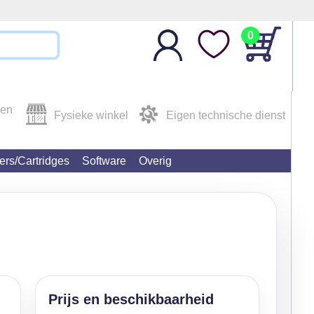
0
den
Fysieke winkel
Eigen technische dienst
ters/Cartridges
Software
Overig