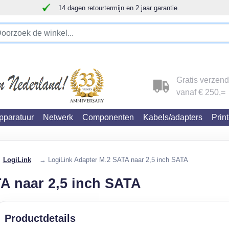
14 dagen retourtermijn en 2 jaar garantie.
!!!!! LET OP!!! WIJ ZIJN VERHUISD !!!!!
Gratis verzen
vanaf € 250,=
paratuur
Netwerk
Componenten
Kabels/adapters
Prin
→
LogiLink
→ LogiLink Adapter M.2 SATA naar 2,5 inch SATA
A naar 2,5 inch SATA