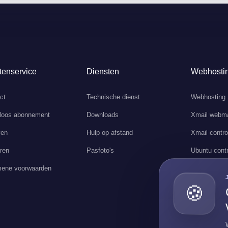
tenservice
Diensten
Webhosti
ct
Technische dienst
Webhosting
loos abonnement
Downloads
Xmail webma
ven
Hulp op afstand
Xmail contro
ren
Pasfoto's
Ubuntu contr
ene voorwaarden
🍪