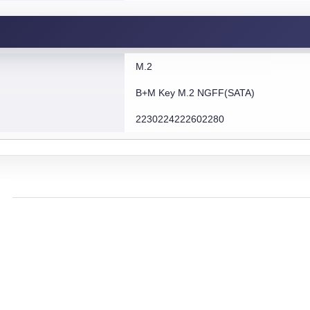
M.2
B+M Key M.2 NGFF(SATA)
2230224222602280