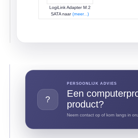
LogiLink Adapter M.2
SATA naar
(meer...)
PERSOONLIJK ADVIES
Een computerpro
?
product?
Neem contact op of kom langs in onz