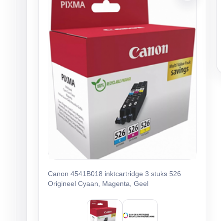
Canon 4541B018 inktcartridge 3 stuks 526
Origineel Cyaan, Magenta, Geel