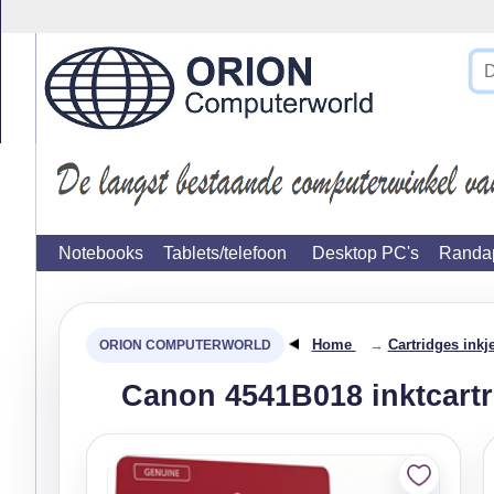
}
Notebooks
Tablets/telefoon
Desktop PC's
Randap
Home
→
Cartridges inkje
Canon 4541B018 inktcartr