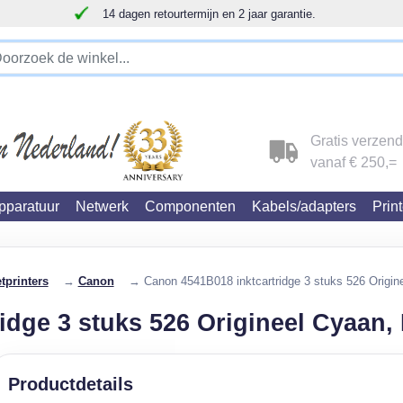
14 dagen retourtermijn en 2 jaar garantie.
!!!!! LET OP!!! WIJ ZIJN VERHUISD !!!!!
Gratis verzen
vanaf € 250,=
paratuur
Netwerk
Componenten
Kabels/adapters
Prin
tprinters
→
Canon
→ Canon 4541B018 inktcartridge 3 stuks 526 Origin
idge 3 stuks 526 Origineel Cyaan,