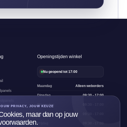
ng
Openingstijden winkel
Nu geopend tot 17:00
il
Maandag
Alleen weborders
lpanels
Dinsdag
09:30 - 17:00
olpanels
Woensdag
09:30 - 17:00
JOUW PRIVACY, JOUW KEUZE
Cookies, maar dan op jouw
Donderdag
09:30 - 17:00
voorwaarden.
Vrijdag
09:30 - 17:00