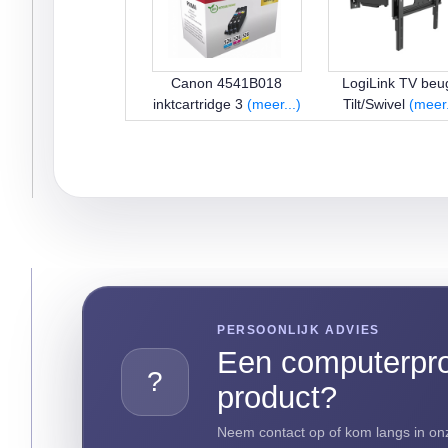
Canon 4541B018
LogiLink TV beu
inktcartridge 3
(meer...)
Tilt/Swivel
(meer.
PERSOONLIJK ADVIES
Een computerpro
?
product?
Neem contact op of kom langs in onz