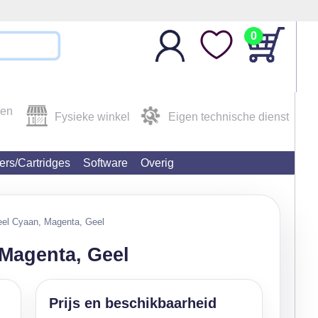
0
den
Fysieke winkel
Eigen technische dienst
ters/Cartridges
Software
Overig
eel Cyaan, Magenta, Geel
 Magenta, Geel