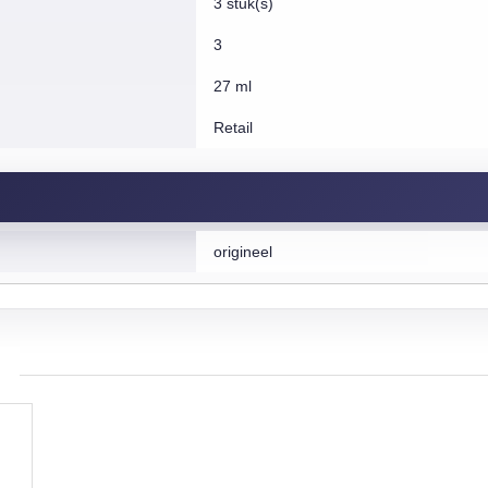
3 stuk(s)
3
27 ml
Retail
origineel