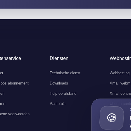
tenservice
Diensten
Webhosti
ct
Technische dienst
Webhosting
loos abonnement
Downloads
Xmail webma
ven
Hulp op afstand
Xmail contro
ren
Pasfoto's
Ubuntu contr
ene voorwaarden
🍪