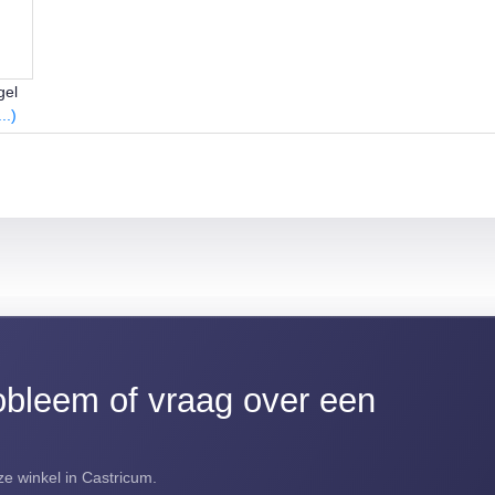
gel
..)
bleem of vraag over een
e winkel in Castricum.