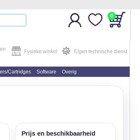
0
den
Fysieke winkel
Eigen technische dienst
ters/Cartridges
Software
Overig