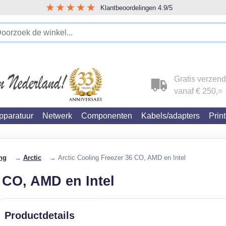
Klantbeoordelingen 4.9/5
!!!!! LET OP!!! WIJ ZIJN VERHUISD !!!!!
Gratis verzen
vanaf € 250,=
paratuur
Netwerk
Componenten
Kabels/adapters
Prin
ng
→
Arctic
→ Arctic Cooling Freezer 36 CO, AMD en Intel
 CO, AMD en Intel