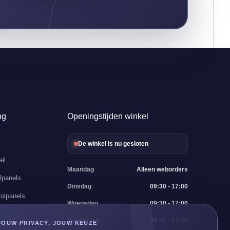
ng
Openingstijden winkel
De winkel is nu gesloten
il
Maandag
Alleen weborders
lpanels
Dinsdag
09:30 - 17:00
olpanels
Woensdag
09:30 - 17:00
Donderdag
09:30 - 17:00
JOUW PRIVACY, JOUW KEUZE