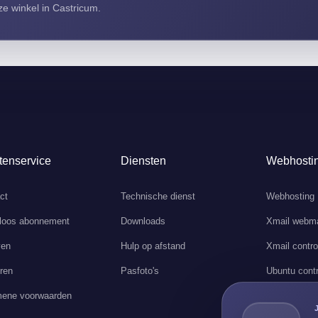
e winkel in Castricum.
tenservice
Diensten
Webhosti
ct
Technische dienst
Webhosting
loos abonnement
Downloads
Xmail webma
ven
Hulp op afstand
Xmail contro
ren
Pasfoto's
Ubuntu contr
ene voorwaarden