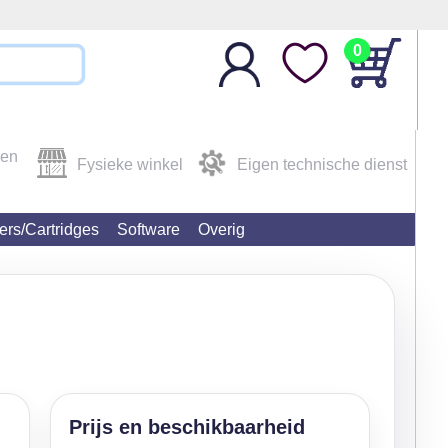
0
den
Fysieke winkel
Eigen technische dienst
ters/Cartridges
Software
Overig