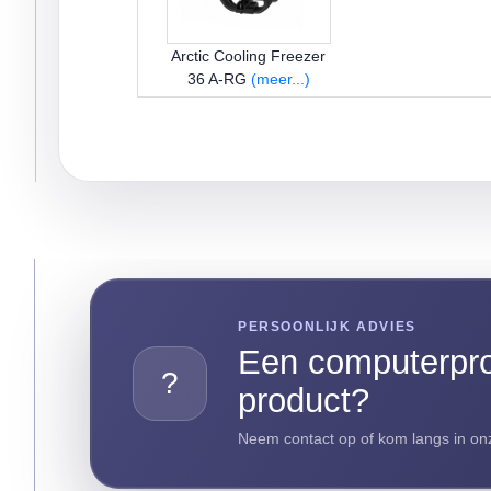
Arctic Cooling Freezer
36 A-RG
(meer...)
PERSOONLIJK ADVIES
Een computerpro
?
product?
Neem contact op of kom langs in onz