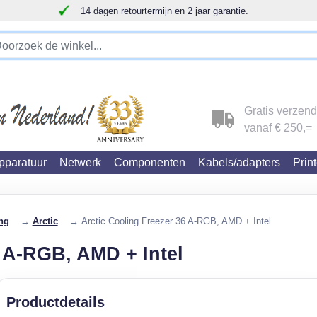
14 dagen retourtermijn en 2 jaar garantie.
!!!!! LET OP!!! WIJ ZIJN VERHUISD !!!!!
Gratis verzen
vanaf € 250,=
paratuur
Netwerk
Componenten
Kabels/adapters
Prin
ng
→
Arctic
→ Arctic Cooling Freezer 36 A-RGB, AMD + Intel
6 A-RGB, AMD + Intel