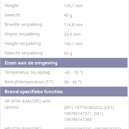
Hoogte
100,1 mm
Gewicht
40 g
Breedte verpakking
114,8 mm
Diepte verpakking
23,9 mm
Hoogte verpakking
100,1 mm
Gewicht verpakking
60 g
Eisen aan de omgeving
Temperatuur bij opslag
-40 - 70 °C
Bedrijfstemperatuur (T-T)
50 - 40 °C
Brand-specifieke functies
HP GTIN (EAN/UPC) with
options
(301) 197192363232; (CE1)
196786147371; (SE1)
196786147388
HP GTIN (EAN/UPC)
197192363232, 196786147371,