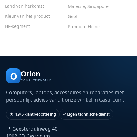
Land van herkomst
Maleisië, Singapore
Kleur van het product
Geel
HP-segment
Premium Home
Orion
O
COMPUTERWORLD
Computers, laptops, accessoires en reparaties met
persoonlijk advies vanuit onze winkel in Castricum.
★ 4,9/5 klantbeoordeling
✓ Eigen technische dienst
📍 Geesterduinweg 40
1902 CD Castricum