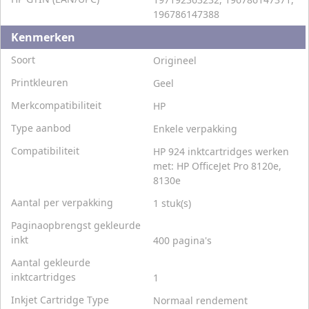
196786147388
Kenmerken
Soort
Origineel
Printkleuren
Geel
Merkcompatibiliteit
HP
Type aanbod
Enkele verpakking
Compatibiliteit
HP 924 inktcartridges werken
met: HP OfficeJet Pro 8120e,
8130e
Aantal per verpakking
1 stuk(s)
Paginaopbrengst gekleurde
inkt
400 pagina's
Aantal gekleurde
inktcartridges
1
Inkjet Cartridge Type
Normaal rendement