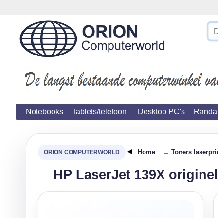
}
Notebooks
Tablets/telefoon
Desktop PC's
Randap
Home
→
Toners laserpri
HP LaserJet 139X originel