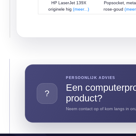
HP LaserJet 139X
Popsocket, meta
originele hig
(meer...)
rose-goud
(meer.
PERSOONLIJK ADVIES
Een computerpro
?
product?
Neem contact op of kom langs in onz