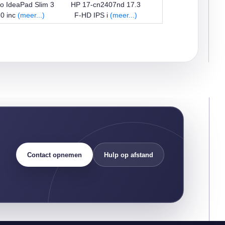
o IdeaPad Slim 3
HP 17-cn2407nd 17.3
,0 inc
(meer...)
F-HD IPS i
(meer...)
Contact opnemen
Hulp op afstand