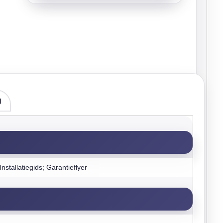
g
nstallatiegids; Garantieflyer