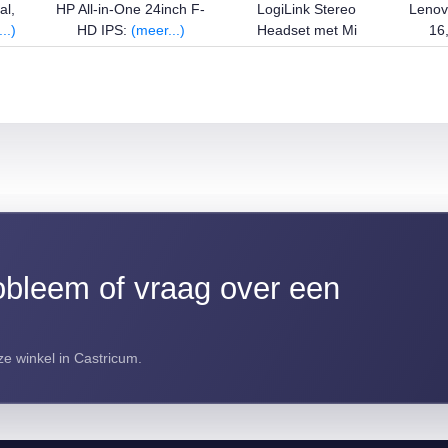
al,
HP All-in-One 24inch F-
LogiLink Stereo
Lenov
..)
HD IPS:
(meer...)
Headset met Mi
16
(meer...)
bleem of vraag over een
e winkel in Castricum.