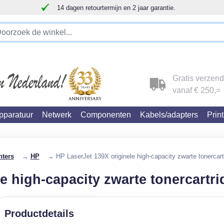
Klantbeoordelingen 4.9/5
!!!!! LET OP!!! WIJ ZIJN VERHUISD !!!!!
Gratis verzen
vanaf € 250,=
paratuur
Netwerk
Componenten
Kabels/adapters
Prin
nters
→
HP
→ HP LaserJet 139X originele high-capacity zwarte tonercart
e high-capacity zwarte tonercartr