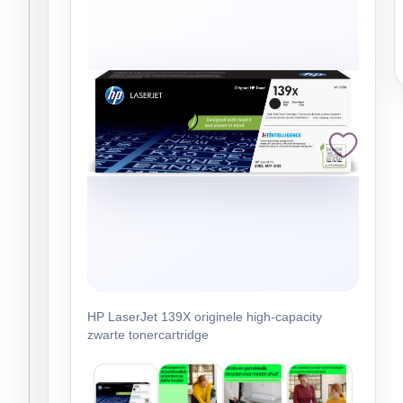
HP LaserJet 139X originele high-capacity
zwarte tonercartridge