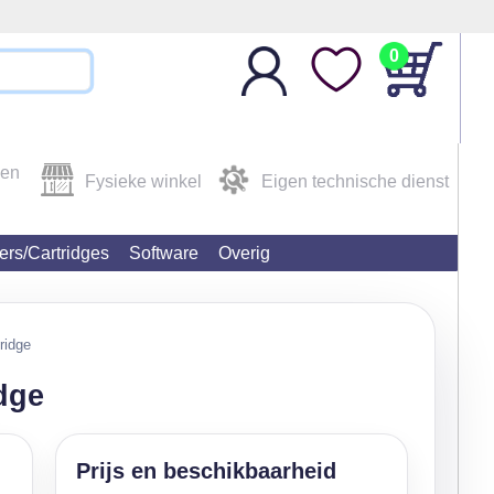
0
den
Fysieke winkel
Eigen technische dienst
ters/Cartridges
Software
Overig
ridge
idge