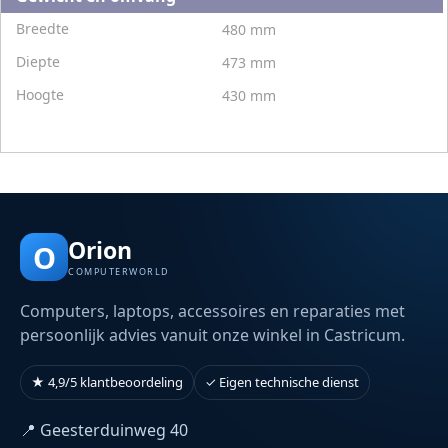
Breedte
480 mm
Diepte
473 mm
Hoogte
430 mm
Orion
O
COMPUTERWORLD
Computers, laptops, accessoires en reparaties met
persoonlijk advies vanuit onze winkel in Castricum.
★ 4,9/5 klantbeoordeling
✓ Eigen technische dienst
📍 Geesterduinweg 40