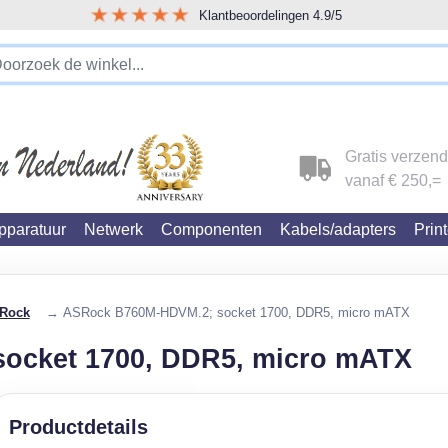
Klantbeoordelingen 4.9/5
!!!!! LET OP!!! WIJ ZIJN VERHUISD !!!!!
Gratis verzen
vanaf € 250,=
paratuur
Netwerk
Componenten
Kabels/adapters
Prin
Rock
→ ASRock B760M-HDVM.2; socket 1700, DDR5, micro mATX
ocket 1700, DDR5, micro mATX