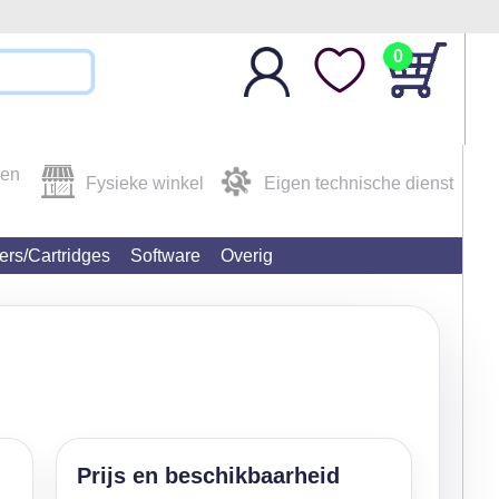
0
den
Fysieke winkel
Eigen technische dienst
ters/Cartridges
Software
Overig