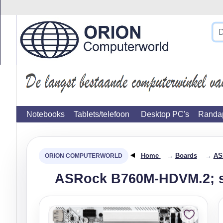
}
Notebooks
Tablets/telefoon
Desktop PC's
Randap
Home
→
Boards
→
AS
ASRock B760M-HDVM.2; s