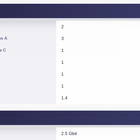
2
pe A
3
e C
1
1
1
1
1.4
2.5 Gbit