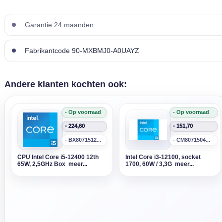
Garantie 24 maanden
Fabrikantcode 90-MXBMJ0-A0UAYZ
Andere klanten kochten ook:
- Op voorraad
- Op voorraad
- 224,60
- 151,70
- BX8071512...
- CM8071504...
CPU Intel Core i5-12400 12th
Intel Core i3-12100, socket
65W, 2,5GHz Box meer...
1700, 60W / 3,3G meer...