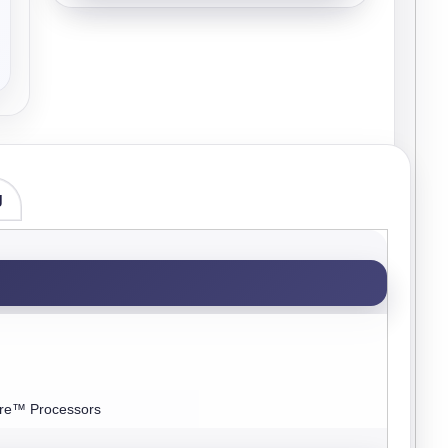
g
ore™ Processors