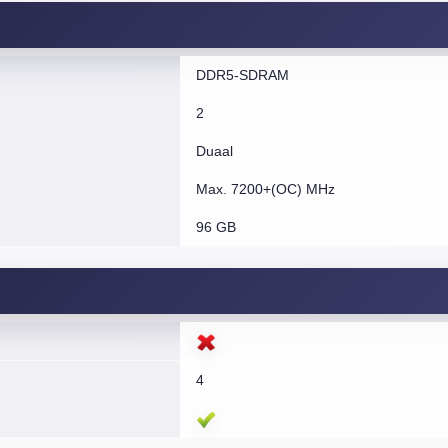
DDR5-SDRAM
2
Duaal
Max. 7200+(OC) MHz
96 GB
4