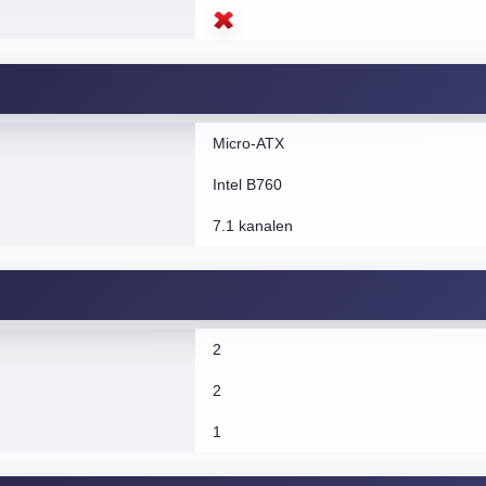
Micro-ATX
Intel B760
7.1 kanalen
2
2
1