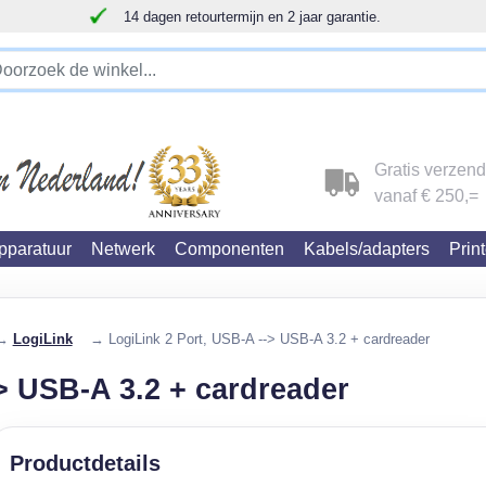
14 dagen retourtermijn en 2 jaar garantie.
!!!!! LET OP!!! WIJ ZIJN VERHUISD !!!!!
Gratis verzen
vanaf € 250,=
paratuur
Netwerk
Componenten
Kabels/adapters
Prin
→
LogiLink
→ LogiLink 2 Port, USB-A --> USB-A 3.2 + cardreader
> USB-A 3.2 + cardreader