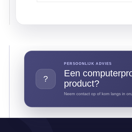
PERSOONLIJK ADVIES
Een computerpro
?
product?
Neem contact op of kom langs in onz