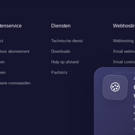
tenservice
Diensten
Webhosti
ct
Technische dienst
Webhosting
loos abonnement
Downloads
Xmail webma
ven
Hulp op afstand
Xmail contro
ren
Pasfoto's
Ubuntu contr
ene voorwaarden
🍪