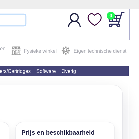
0
den
Fysieke winkel
Eigen technische dienst
ters/Cartridges
Software
Overig