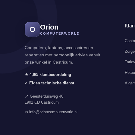
Orion
Klan
O
COMPUTERWORLD
Conta
Computers, laptops, accessoires en
Zorge
reparaties met persoonlijk advies vanuit
Tarie
onze winkel in Castricum.
Retou
★ 4,9/5 klantbeoordeling
Algem
✓ Eigen technische dienst
📍 Geesterduinweg 40
1902 CD Castricum
✉ info@orioncomputerworld.nl