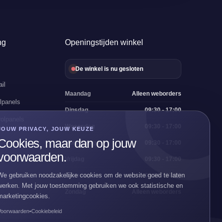
ng
Openingstijden winkel
De winkel is nu gesloten
il
Maandag
Alleen weborders
lpanels
Dinsdag
09:30 - 17:00
olpanels
Woensdag
09:30 - 17:00
JOUW PRIVACY, JOUW KEUZE
Cookies, maar dan op jouw
Donderdag
09:30 - 17:00
voorwaarden.
Vrijdag
09:30 - 17:00
We gebruiken noodzakelijke cookies om de website goed te laten
Zaterdag
09:30 - 17:00
werken. Met jouw toestemming gebruiken we ook statistische en
Zondag
Alleen weborders
marketingcookies.
Voorwaarden
•
Cookiebeleid