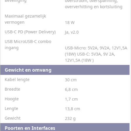
Beveiliging
overstroom, overspanning,
oververhitting en kortsluiting
Maximaal gezamelijk
vermogen
18 W
USB-C PD (Power Delivery)
Ja, v2.0
USB MicroUSB-C combo
ingang
USB-Micro: 5V2A, 9V2A, 12V1,5A
(18W) USB-C: 5V3A, 9V 2A,
12V1,5A (18W )
Gewicht en omvang
Kabel lengte
30 cm
Breedte
6,8 cm
Hoogte
1,7 cm
Lengte
13,8 cm
Gewicht
232 g
Poorten en Interfaces