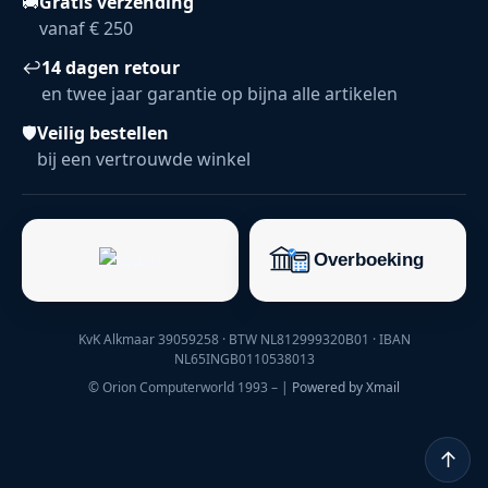
🚚
Gratis verzending
vanaf € 250
↩
14 dagen retour
en twee jaar garantie op bijna alle artikelen
🛡
Veilig bestellen
bij een vertrouwde winkel
KvK Alkmaar 39059258 · BTW NL812999320B01 · IBAN
NL65INGB0110538013
© Orion Computerworld 1993 –
|
Powered by Xmail
↑