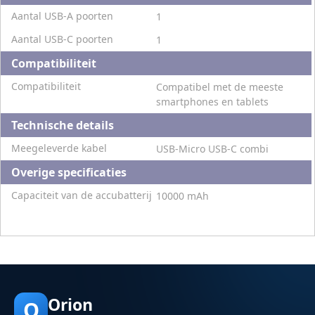
Aantal USB-A poorten
1
Aantal USB-C poorten
1
Compatibiliteit
Compatibiliteit
Compatibel met de meeste
smartphones en tablets
Technische details
Meegeleverde kabel
USB-Micro USB-C combi
Overige specificaties
Capaciteit van de accubatterij
10000 mAh
Orion
O