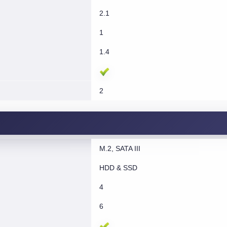
2.1
1
1.4
2
M.2, SATA III
HDD & SSD
4
6