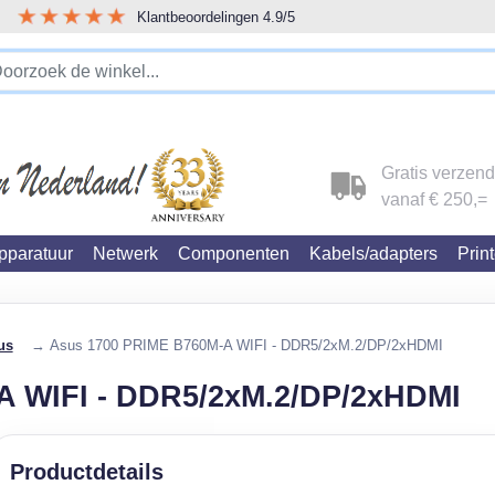
Op werkdagen voor 16:00 besteld, morgen in huis.
!!!!! LET OP!!! WIJ ZIJN VERHUISD !!!!!
Gratis verzen
vanaf € 250,=
paratuur
Netwerk
Componenten
Kabels/adapters
Prin
us
→ Asus 1700 PRIME B760M-A WIFI - DDR5/2xM.2/DP/2xHDMI
A WIFI - DDR5/2xM.2/DP/2xHDMI