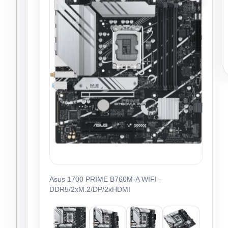
Asus 1700 PRIME B760M-A WIFI -
DDR5/2xM.2/DP/2xHDMI