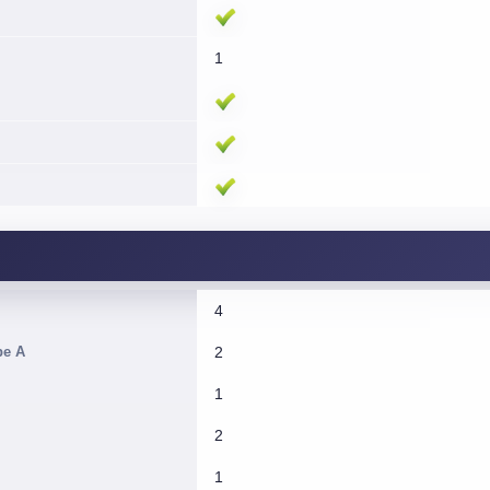
1
4
pe A
2
1
2
1