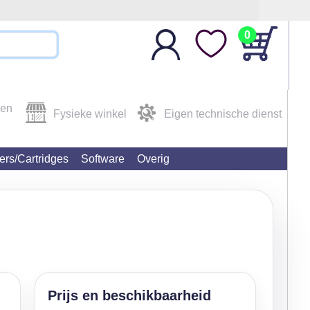
0
den
Fysieke winkel
Eigen technische dienst
ters/Cartridges
Software
Overig