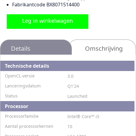
Fabrikantcode BX8071514400
Leg in winkelwagen
Details
Omschrijving
Technische details
OpenCL-versie
3.0
Lanceringsdatum
Q1'24
Status
Launched
Processor
Processorfamilie
Intel® Core™ i5
Aantal processorkernen
10