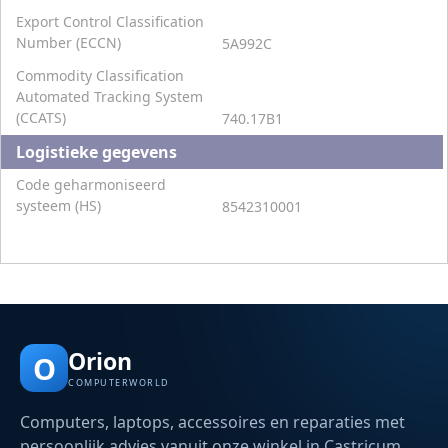
Export Control Classification
Number (ECCN)
5A992C
Commodity Classification
Automated Tracking System
(CCATS)
740.17B1
Logistieke gegevens
Code geharmoniseerd
systeem (HS)
8542310001
Orion
O
COMPUTERWORLD
Computers, laptops, accessoires en reparaties met
persoonlijk advies vanuit onze winkel in Castricum.