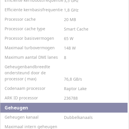
Efficiënte kernboostfrequentie
3,5 GHz
Efficiënte kernbasisfrequentie
1,8 GHz
Processor cache
20 MB
Processor cache type
Smart Cache
Processor basisvermogen
65 W
Maximaal turbovermogen
148 W
Maximum aantal DMI lanes
8
Geheugenbandbreedte
ondersteund door de
processor ( max)
76,8 GB/s
Codenaam processor
Raptor Lake
ARK ID processor
236788
Geheugen
Geheugen kanaal
Dubbelkanaals
Maximaal intern geheugen