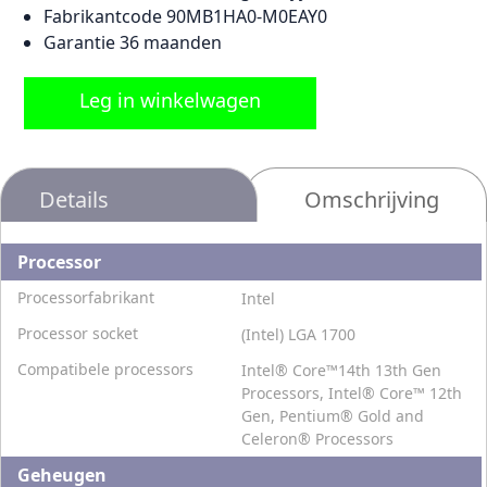
Fabrikantcode 90MB1HA0-M0EAY0
Garantie 36 maanden
Leg in winkelwagen
Details
Omschrijving
Processor
Processorfabrikant
Intel
Processor socket
(Intel) LGA 1700
Compatibele processors
Intel® Core™14th 13th Gen
Processors, Intel® Core™ 12th
Gen, Pentium® Gold and
Celeron® Processors
Geheugen