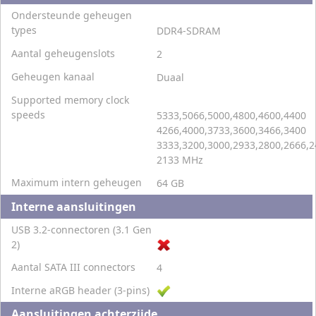
Ondersteunde geheugen
types
DDR4-SDRAM
Aantal geheugenslots
2
Geheugen kanaal
Duaal
Supported memory clock
speeds
5333,5066,5000,4800,4600,4400
4266,4000,3733,3600,3466,3400
3333,3200,3000,2933,2800,2666,2
2133 MHz
Maximum intern geheugen
64 GB
Interne aansluitingen
USB 3.2-connectoren (3.1 Gen
2)
Aantal SATA III connectors
4
Interne aRGB header (3-pins)
Aansluitingen achterzijde