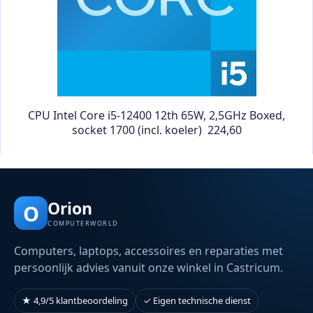
CPU Intel Core i5-12400 12th 65W, 2,5GHz Boxed,
socket 1700 (incl. koeler) 224,60
Orion
O
COMPUTERWORLD
Computers, laptops, accessoires en reparaties met
persoonlijk advies vanuit onze winkel in Castricum.
★ 4,9/5 klantbeoordeling
✓ Eigen technische dienst