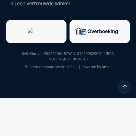
bij een vertrouwde winkel
KvK Alkmaar 39059258 · BTW NL812999320B01 · IBAN
NL65INGB0110538013
© Orion Computerworld 1993 –
|
Powered by Xmail
↑