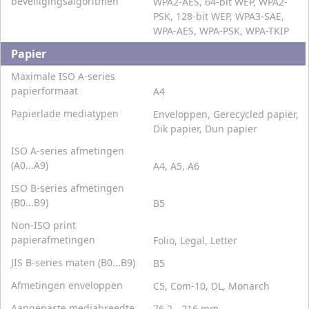
beveiligingsalgoritmen
WPA2-AES, 64-bit WEP, WPA2-
PSK, 128-bit WEP, WPA3-SAE,
WPA-AES, WPA-PSK, WPA-TKIP
Papier
Maximale ISO A-series
papierformaat
A4
Papierlade mediatypen
Enveloppen, Gerecycled papier,
Dik papier, Dun papier
ISO A-series afmetingen
(A0...A9)
A4, A5, A6
ISO B-series afmetingen
(B0...B9)
B5
Non-ISO print
papierafmetingen
Folio, Legal, Letter
JIS B-series maten (B0...B9)
B5
Afmetingen enveloppen
C5, Com-10, DL, Monarch
Aangepaste mediabreedte
76,2 - 216 mm