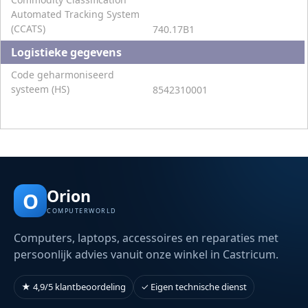
Automated Tracking System
(CCATS)
740.17B1
Logistieke gegevens
Code geharmoniseerd
systeem (HS)
8542310001
Orion
O
COMPUTERWORLD
Computers, laptops, accessoires en reparaties met
persoonlijk advies vanuit onze winkel in Castricum.
★ 4,9/5 klantbeoordeling
✓ Eigen technische dienst