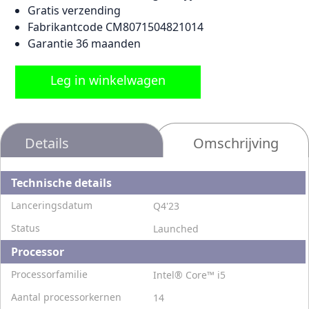
Gratis verzending
Fabrikantcode CM8071504821014
Garantie 36 maanden
Leg in winkelwagen
Details
Omschrijving
Technische details
Lanceringsdatum
Q4'23
Status
Launched
Processor
Processorfamilie
Intel® Core™ i5
Aantal processorkernen
14