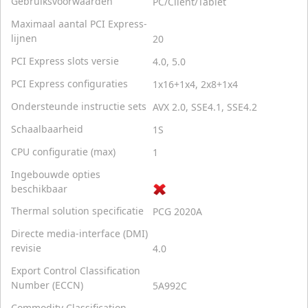
Gebruiksvoorwaarden
PC/Client/Tablet
Maximaal aantal PCI Express-
lijnen
20
PCI Express slots versie
4.0, 5.0
PCI Express configuraties
1x16+1x4, 2x8+1x4
Ondersteunde instructie sets
AVX 2.0, SSE4.1, SSE4.2
Schaalbaarheid
1S
CPU configuratie (max)
1
Ingebouwde opties
beschikbaar
Thermal solution specificatie
PCG 2020A
Directe media-interface (DMI)
revisie
4.0
Export Control Classification
Number (ECCN)
5A992C
Commodity Classification