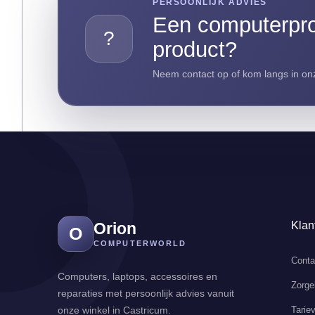
PERSOONLIJK ADVIES
Een computerpro
?
product?
Neem contact op of kom langs in onz
Orion
Klan
O
COMPUTERWORLD
Conta
Computers, laptops, accessoires en
Zorge
reparaties met persoonlijk advies vanuit
Tarie
onze winkel in Castricum.