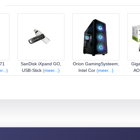
571
SanDisk iXpand GO,
Orion GamingSysteem;
Gig
r...)
USB-Stick
(meer...)
Intel Cor
(meer...)
AO