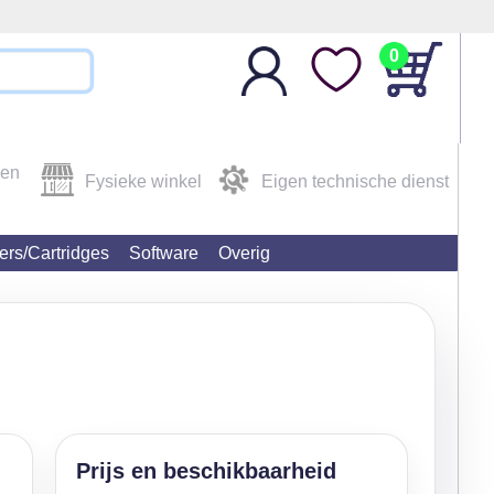
0
den
Fysieke winkel
Eigen technische dienst
ters/Cartridges
Software
Overig