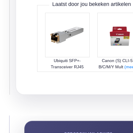
Laatst door jou bekeken artikelen
Ubiquiti SFP+-
Canon (S) CLI-
Transceiver RJ45
B/C/M/Y Mult
(mee
(meer...)