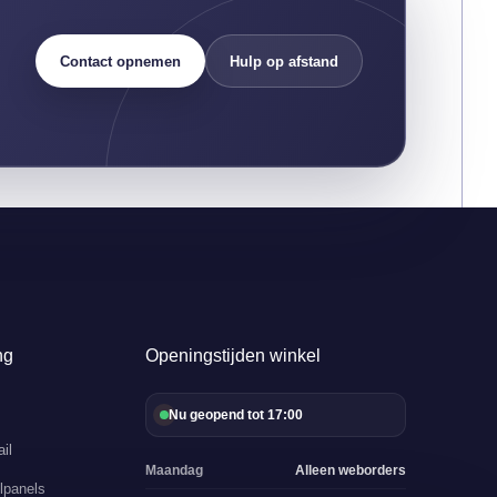
Contact opnemen
Hulp op afstand
ng
Openingstijden winkel
Nu geopend tot 17:00
il
Maandag
Alleen weborders
lpanels