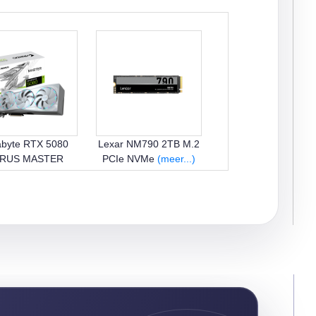
abyte RTX 5080
Lexar NM790 2TB M.2
RUS MASTER
PCIe NVMe
(meer...)
(meer...)