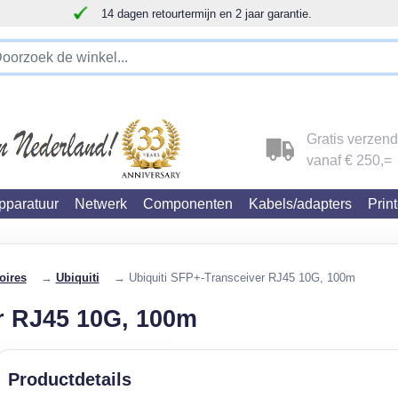
14 dagen retourtermijn en 2 jaar garantie.
!!!!! LET OP!!! WIJ ZIJN VERHUISD !!!!!
Gratis verzen
vanaf € 250,=
paratuur
Netwerk
Componenten
Kabels/adapters
Prin
oires
→
Ubiquiti
→ Ubiquiti SFP+-Transceiver RJ45 10G, 100m
r RJ45 10G, 100m