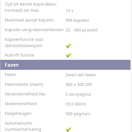
Tijd tot eerste kopie (kleur,
normaal) tot max.
10 s
Maximaal aantal kopieën
999 kopieën
Kopieën vergroten/verkleinen
25 - 400 procent
Kopieerfunctie voor
identiteitsbewijzen
Auto-fit functie
Faxen
Faxen
Zwart-wit faxen
Faxresolutie (zwart)
300 x 300 DPI
Verzendsnelheid fax
5 sec/pagina
Modemsnelheid
33,6 Kbit/s
Faxgeheugen
500 pagina's
Automatische
nummerherhaling