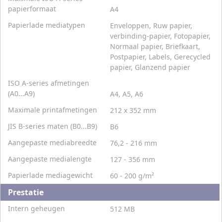
papierformaat
A4
Papierlade mediatypen
Enveloppen, Ruw papier,
verbinding-papier, Fotopapier,
Normaal papier, Briefkaart,
Postpapier, Labels, Gerecycled
papier, Glanzend papier
ISO A-series afmetingen
(A0...A9)
A4, A5, A6
Maximale printafmetingen
212 x 352 mm
JIS B-series maten (B0...B9)
B6
Aangepaste mediabreedte
76,2 - 216 mm
Aangepaste medialengte
127 - 356 mm
Papierlade mediagewicht
60 - 200 g/m²
Prestatie
Intern geheugen
512 MB