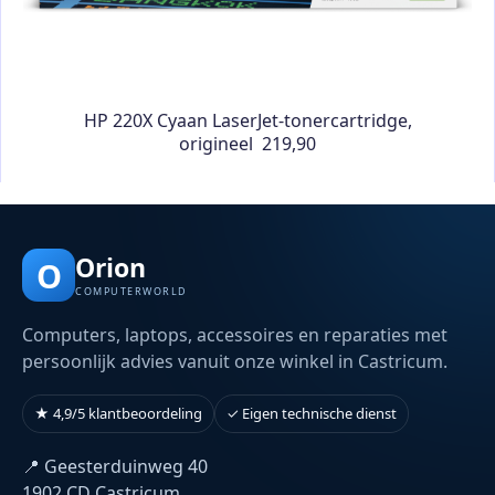
HP 220X Cyaan LaserJet-tonercartridge,
origineel 219,90
Orion
O
COMPUTERWORLD
Computers, laptops, accessoires en reparaties met
persoonlijk advies vanuit onze winkel in Castricum.
★ 4,9/5 klantbeoordeling
✓ Eigen technische dienst
📍 Geesterduinweg 40
1902 CD Castricum