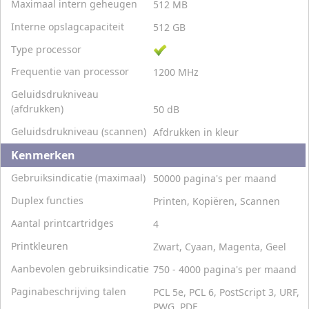
Maximaal intern geheugen
512 MB
Interne opslagcapaciteit
512 GB
Type processor
Frequentie van processor
1200 MHz
Geluidsdrukniveau
(afdrukken)
50 dB
Geluidsdrukniveau (scannen)
Afdrukken in kleur
Kenmerken
Gebruiksindicatie (maximaal)
50000 pagina's per maand
Duplex functies
Printen, Kopiëren, Scannen
Aantal printcartridges
4
Printkleuren
Zwart, Cyaan, Magenta, Geel
Aanbevolen gebruiksindicatie
750 - 4000 pagina's per maand
Paginabeschrijving talen
PCL 5e, PCL 6, PostScript 3, URF,
PWG, PDF