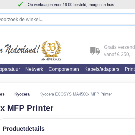
Op werkdagen voor 16:00 besteld, morgen in huis.
!!!!! LET OP!!! WIJ ZIJN VERHUISD !!!!!
Gratis verzen
vanaf € 250,=
paratuur
Netwerk
Componenten
Kabels/adapters
Prin
ers
→
Kyocera
→ Kyocera ECOSYS MA4500x MFP Printer
 MFP Printer