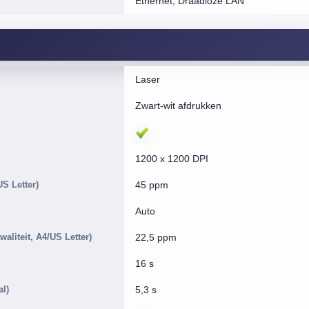
Ethernet, Draadloze LAN
Laser
Zwart-wit afdrukken
1200 x 1200 DPI
US Letter)
45 ppm
Auto
aliteit, A4/US Letter)
22,5 ppm
16 s
al)
5,3 s