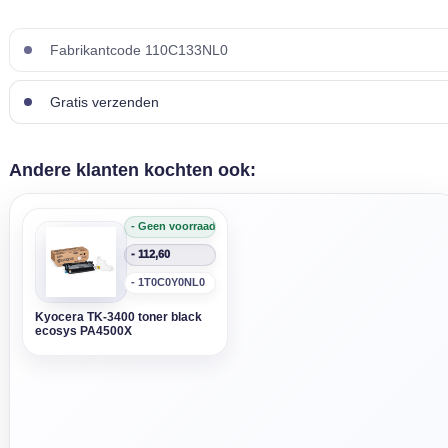
Fabrikantcode 110C133NL0
Gratis verzenden
Andere klanten kochten ook:
- Geen voorraad
- 112,60
- 1T0C0Y0NL0
Kyocera TK-3400 toner black
ecosys PA4500X