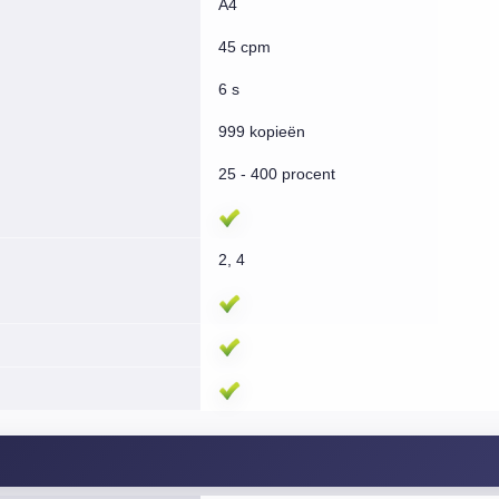
A4
45 cpm
6 s
999 kopieën
25 - 400 procent
2, 4