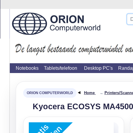
}
Notebooks
Tablets/telefoon
Desktop PC's
Randap
Home
→
Printers/Scann
Kyocera ECOSYS MA4500x