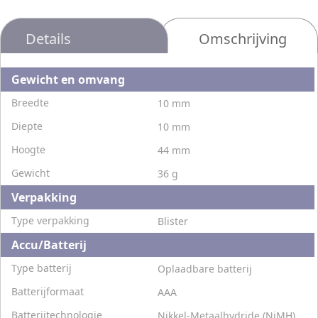
Details
Omschrijving
Gewicht en omvang
Breedte
10 mm
Diepte
10 mm
Hoogte
44 mm
Gewicht
36 g
Verpakking
Type verpakking
Blister
Accu/Batterij
Type batterij
Oplaadbare batterij
Batterijformaat
AAA
Batterijtechnologie
Nikkel-Metaalhydride (NiMH)