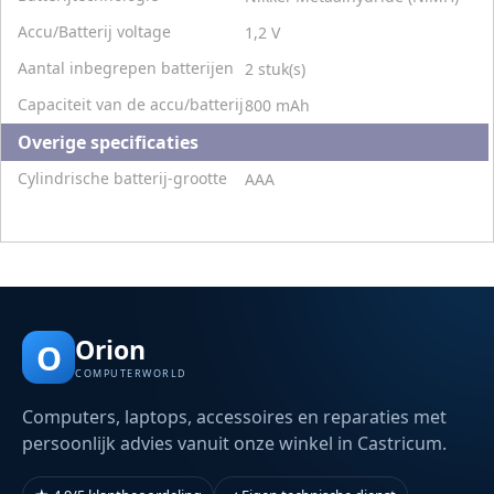
Accu/Batterij voltage
1,2 V
Aantal inbegrepen batterijen
2 stuk(s)
Capaciteit van de accu/batterij
800 mAh
Overige specificaties
Cylindrische batterij-grootte
AAA
Orion
O
COMPUTERWORLD
Computers, laptops, accessoires en reparaties met
persoonlijk advies vanuit onze winkel in Castricum.