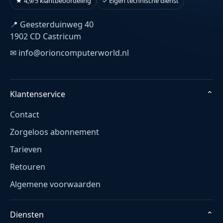
★ 4,9/5 klantbeoordeling
✓ Eigen technische dienst
📍 Geesterduinweg 40
1902 CD Castricum
✉ info@orioncomputerworld.nl
Klantenservice
⌄
Contact
Zorgeloos abonnement
Tarieven
Retouren
Algemene voorwaarden
Diensten
⌄