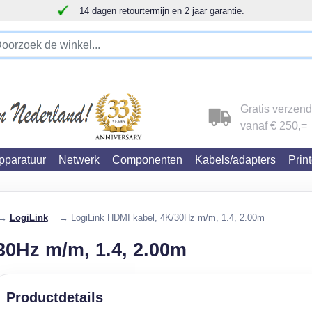
14 dagen retourtermijn en 2 jaar garantie.
!!!!! LET OP!!! WIJ ZIJN VERHUISD !!!!!
Gratis verzen
vanaf € 250,=
paratuur
Netwerk
Componenten
Kabels/adapters
Prin
→
LogiLink
→ LogiLink HDMI kabel, 4K/30Hz m/m, 1.4, 2.00m
30Hz m/m, 1.4, 2.00m