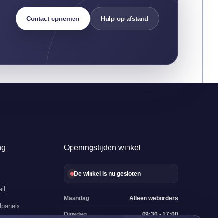
Contact opnemen
Hulp op afstand
ng
Openingstijden winkel
De winkel is nu gesloten
il
Maandag
Alleen weborders
lpanels
Dinsdag
09:30 - 17:00