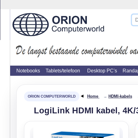
}
Notebooks
Tablets/telefoon
Desktop PC's
Randap
Home
→
HDMI-kabels
LogiLink HDMI kabel, 4K/