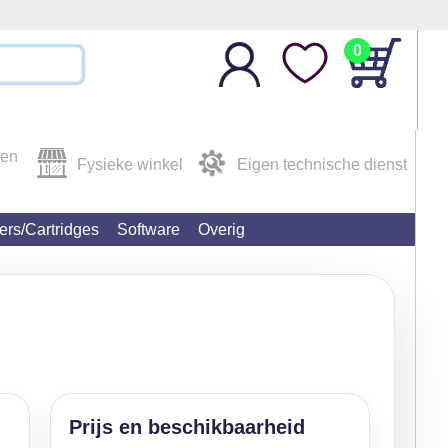
0
den
Fysieke winkel
Eigen technische dienst
ters/Cartridges
Software
Overig