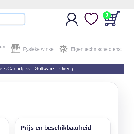
0
den
Fysieke winkel
Eigen technische dienst
ters/Cartridges
Software
Overig