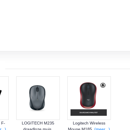
 F-
LOGITECH M235
Logitech Wireless
...)
draadloze muis,
Mouse M185,
(meer...)