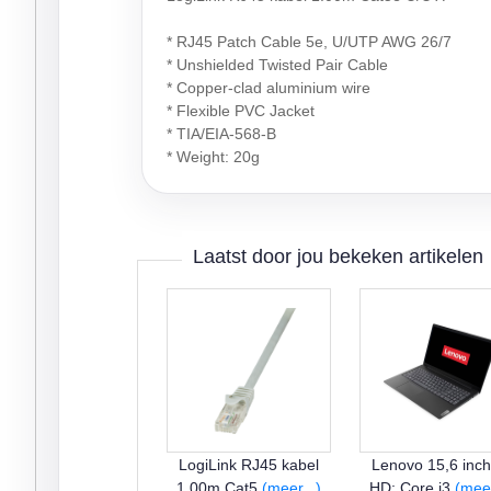
* RJ45 Patch Cable 5e, U/UTP AWG 26/7
* Unshielded Twisted Pair Cable
* Copper-clad aluminium wire
* Flexible PVC Jacket
* TIA/EIA-568-B
* Weight: 20g
Laatst door jou bekeken artikelen
LogiLink RJ45 kabel
Lenovo 15,6 inch
1.00m Cat5
(meer...)
HD: Core i3
(meer