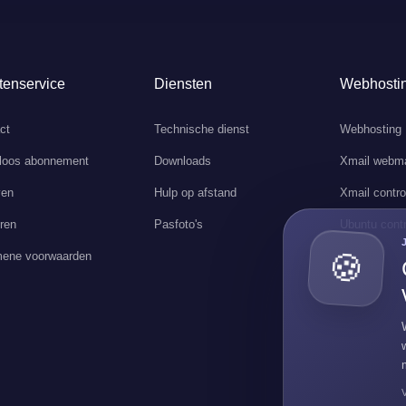
tenservice
Diensten
Webhosti
ct
Technische dienst
Webhosting
loos abonnement
Downloads
Xmail webma
ven
Hulp op afstand
Xmail contro
ren
Pasfoto's
Ubuntu contr
ene voorwaarden
🍪