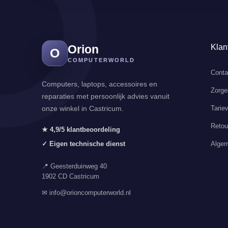
Orion
Klan
O
COMPUTERWORLD
Conta
Computers, laptops, accessoires en
Zorge
reparaties met persoonlijk advies vanuit
Tarie
onze winkel in Castricum.
Retou
★ 4,9/5 klantbeoordeling
Algem
✓ Eigen technische dienst
📍 Geesterduinweg 40
1902 CD Castricum
✉ info@orioncomputerworld.nl