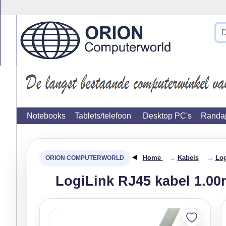
}
Notebooks
Tablets/telefoon
Desktop PC's
Randap
Home
→
Kabels
→
Log
LogiLink RJ45 kabel 1.0