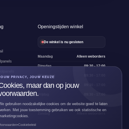
ng
Openingstijden winkel
De winkel is nu gesloten
il
Maandag
Alleen weborders
lpanels
Dinsdag
09:30 - 17:00
olpanels
Woensdag
09:30 - 17:00
JOUW PRIVACY, JOUW KEUZE
Cookies, maar dan op jouw
Donderdag
09:30 - 17:00
voorwaarden.
Vrijdag
09:30 - 17:00
We gebruiken noodzakelijke cookies om de website goed te laten
Zaterdag
09:30 - 17:00
werken. Met jouw toestemming gebruiken we ook statistische en
Zondag
Alleen weborders
marketingcookies.
Voorwaarden
•
Cookiebeleid