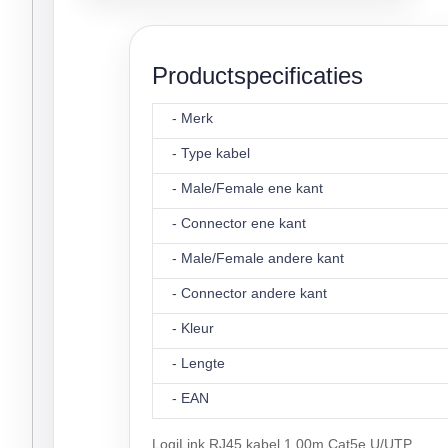
Productspecificaties
- Merk
- Type kabel
- Male/Female ene kant
- Connector ene kant
- Male/Female andere kant
- Connector andere kant
- Kleur
- Lengte
- EAN
LogiLink RJ45 kabel 1.00m Cat5e U/UTP