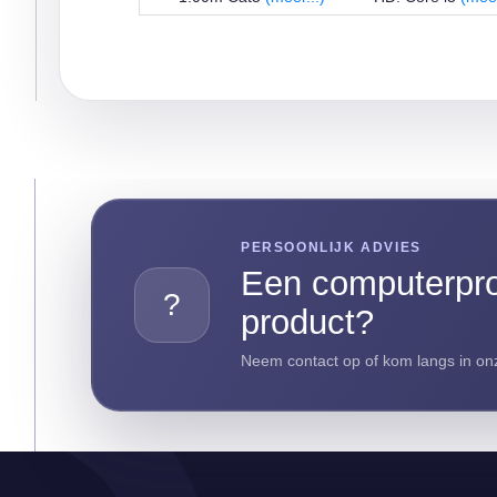
PERSOONLIJK ADVIES
Een computerpro
?
product?
Neem contact op of kom langs in onz