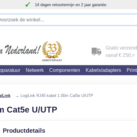
14 dagen retourtermijn en 2 jaar garantie.
!!!!! LET OP!!! WIJ ZIJN VERHUISD !!!!!
Gratis verzen
vanaf € 250,=
paratuur
Netwerk
Componenten
Kabels/adapters
Prin
iLink
→ LogiLink RJ45 kabel 1.00m Cat5e U/UTP
0m Cat5e U/UTP