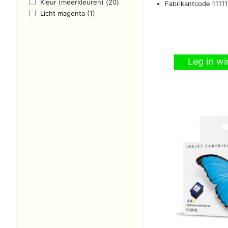
Kleur (meerkleuren) (20)
Fabrikantcode 1111
Licht magenta (1)
Leg in w