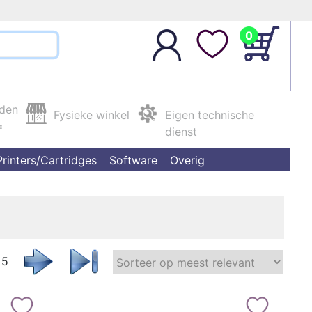
0
nden
Fysieke winkel
Eigen technische
=
dienst
Printers/Cartridges
Software
Overig
 5