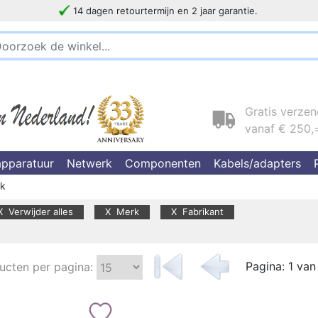
14 dagen retourtermijn en 2 jaar garantie.
!!!!! LET OP!!! WIJ ZIJN VERHUISD !!!!!
Gratis verze
vanaf € 250,
pparatuur
Netwerk
Componenten
Kabels/adapters
k
X Verwijder alles
X Merk
X Fabrikant
Pagina: 1 van
ucten per pagina: