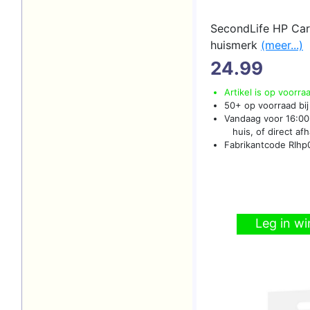
SecondLife HP Car
huismerk
(meer...)
24.99
Artikel is op voorra
50+ op voorraad bij
Vandaag voor 16:00 
huis, of direct afha
Fabrikantcode RIhp
Leg in w