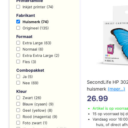
Printerfamilie
Inkjet printer (74)
Fabrikant
Huismerk (74)
Origineel (135)
Formaat
Extra Large (63)
Normaal (6)
Extra Extra Large (2)
Fles (3)
Combopakket
Ja (5)
SecondLife HP 302
Nee (69)
huismerk
(meer...)
Kleur
26.99
Zwart (26)
Blauw (cyaan) (9)
Artikel is op voorra
Geel (yellow) (8)
15 op voorraad bij d
Rood (magenta) (9)
Vandaag voor 16:00 
Foto zwart (1)
huis, of direct afha