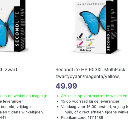
L zwart,
SecondLife HP 903XL MultiPack;
zwart/cyaan/magenta/yellow,
huismerk
(meer...)
49.99
ad in de winkel en magazijn.
Artikel is op voorraad in de winkel en
e leverancier
15 op voorraad bij de leverancier
besteld, vrijdag in
Vandaag voor 16:00 besteld, vrijdag i
len tijdens winkeltijden.
huis, of direct afhalen tijdens winke
1441
Fabrikantcode 11111489