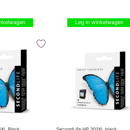
inkelwagen
Leg in winkelwagen
XL Black,
SecondLife HP 301XL black,