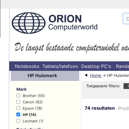
}
Notebooks
Tablets/telefoon
Desktop PC's
Randa
HP Huismerk
Home
→ HP Huismer
Toegepaste filters:
Merk
Brother (55)
Canon (62)
74 resultaten
Prod
Epson (78)
HP (74)
Lexmark (1)