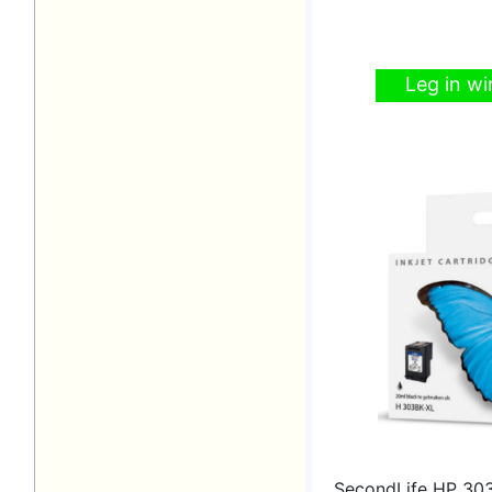
Leg in w
SecondLife HP 303